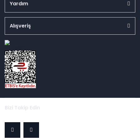
Yardım
Alışveriş
id="ETBIS">
Bizi Takip Edin