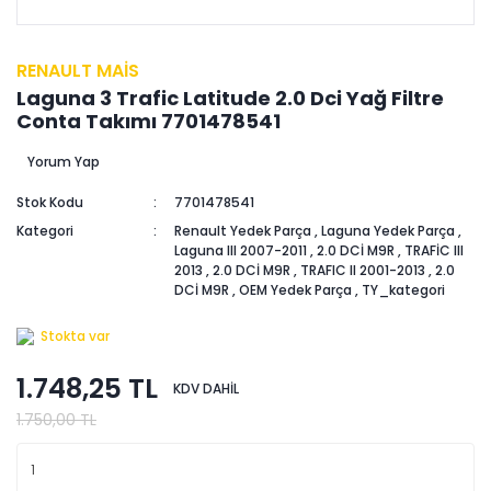
RENAULT MAİS
Laguna 3 Trafic Latitude 2.0 Dci Yağ Filtre
Conta Takımı 7701478541
Yorum Yap
Stok Kodu
7701478541
Kategori
Renault Yedek Parça
,
Laguna Yedek Parça
,
Laguna III 2007-2011
,
2.0 DCİ M9R
,
TRAFİC III
2013
,
2.0 DCİ M9R
,
TRAFIC II 2001-2013
,
2.0
DCİ M9R
,
OEM Yedek Parça
,
TY_kategori
Stokta var
1.748,25 TL
KDV DAHİL
1.750,00 TL