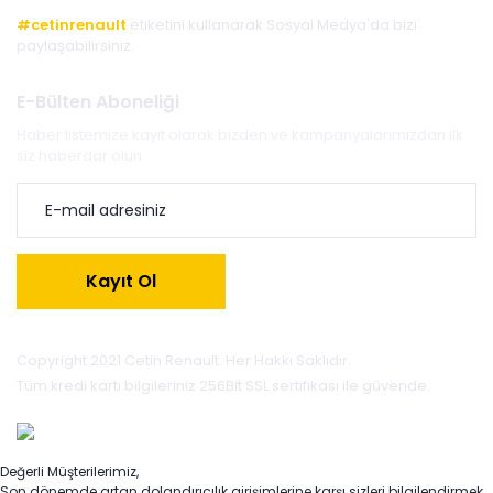
#cetinrenault
etiketini kullanarak Sosyal Medya'da bizi
paylaşabilirsiniz.
E-Bülten Aboneliği
Haber listemize kayıt olarak bizden ve kampanyalarımızdan ilk
siz haberdar olun.
Kayıt Ol
Copyright 2021 Cetin Renault. Her Hakkı Saklıdır.
Tüm kredi kartı bilgileriniz 256Bit SSL sertifikası ile güvende.
Değerli Müşterilerimiz,
Son dönemde artan dolandırıcılık girişimlerine karşı sizleri bilgilendirmek