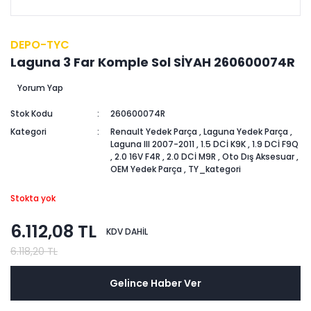
DEPO-TYC
Laguna 3 Far Komple Sol SİYAH 260600074R
Yorum Yap
Stok Kodu
260600074R
Kategori
Renault Yedek Parça
,
Laguna Yedek Parça
,
Laguna III 2007-2011
,
1.5 DCİ K9K
,
1.9 DCİ F9Q
,
2.0 16V F4R
,
2.0 DCİ M9R
,
Oto Dış Aksesuar
,
OEM Yedek Parça
,
TY_kategori
Stokta yok
6.112,08 TL
KDV DAHİL
6.118,20 TL
Gelince Haber Ver