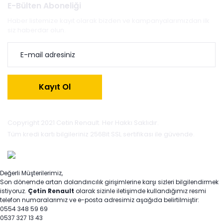
E-Bülten Aboneliği
Haber listemize kayıt olarak bizden ve kampanyalarımızdan ilk
siz haberdar olun.
Kayıt Ol
Copyright 2021 Cetin Renault. Her Hakkı Saklıdır.
Tüm kredi kartı bilgileriniz 256Bit SSL sertifikası ile güvende.
Değerli Müşterilerimiz,
Son dönemde artan dolandırıcılık girişimlerine karşı sizleri bilgilendirmek
istiyoruz.
Çetin Renault
olarak sizinle iletişimde kullandığımız resmi
telefon numaralarımız ve e-posta adresimiz aşağıda belirtilmiştir:
0554 348 59 69
0537 327 13 43