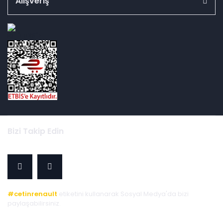
Alışveriş
id="ETBIS">
Bizi Takip Edin
#cetinrenault
etiketini kullanarak Sosyal Medya'da bizi
paylaşabilirsiniz.