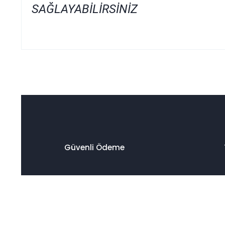
SAĞLAYABİLİRSİNİZ
Bu ürünün fiyat bilgisi, resim, ürün açıklamalarında ve diğer
Görüş ve önerileriniz için teşekkür ederiz.
Ürün resmi kalitesiz, bozuk veya görüntülenemiyor.
Ürün açıklamasında eksik bilgiler bulunuyor.
Ürün bilgilerinde hatalar bulunuyor.
Ürün fiyatı diğer sitelerden daha pahalı.
Güvenli Ödeme
Bu ürüne benzer farklı alternatifler olmalı.