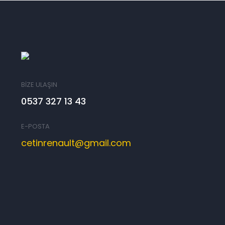
BİZE ULAŞIN
0537 327 13 43
E-POSTA
cetinrenault@gmail.com