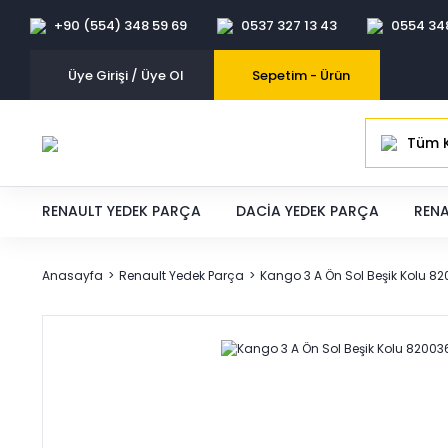
+90 (554) 348 59 69
0537 327 13 43
0554 34
Üye Girişi / Üye Ol
Sepetim -
Ürün
Tüm K
RENAULT YEDEK PARÇA
DACIA YEDEK PARÇA
RENA
Anasayfa
Renault Yedek Parça
Kango 3 A Ön Sol Beşik Kolu 8