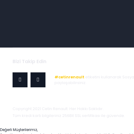
Bizi Takip Edin
#cetinrenault
etiketini kullanarak Sosy
paylaşabilirsiniz.
Copyright 2021 Cetin Renault. Her Hakkı Saklıdır.
Tüm kredi kartı bilgileriniz 256Bit SSL sertifikası ile güvende.
Değerli Müşterilerimiz,