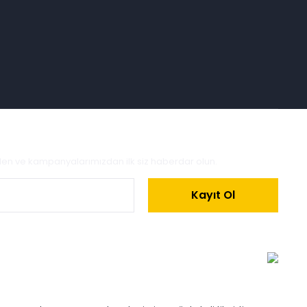
zden ve kampanyalarımızdan ilk siz haberdar olun.
Kayıt Ol