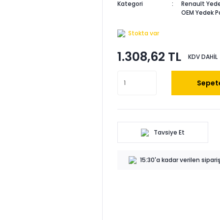
Kategori
Renault Yede
OEM Yedek P
Stokta var
1.308,62 TL
KDV DAHİL
Sepete
Tavsiye Et
15:30'a kadar verilen sipar