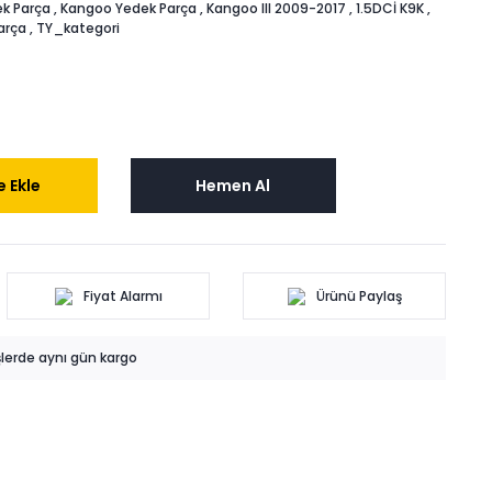
k Parça
,
Kangoo Yedek Parça
,
Kangoo III 2009-2017
,
1.5DCİ K9K
,
arça
,
TY_kategori
 Ekle
Hemen Al
Fiyat Alarmı
Ürünü Paylaş
işlerde aynı gün kargo