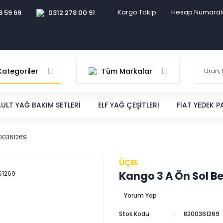
Kargo Takip
Hesap Numaral
8 59 69
0312 278 00 91
ategoriler
Tüm Markalar
ULT YAĞ BAKIM SETLERI
ELF YAĞ ÇEŞITLERI
FIAT YEDEK 
200361269
ÜÇEL
Kango 3 A Ön Sol B
Yorum Yap
Stok Kodu
8200361269