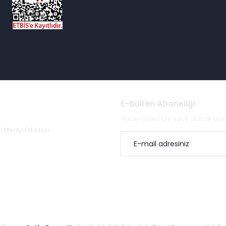
E-Bülten Aboneliği
Haber listemize kayıt olarak bi
al Medya'da bizi