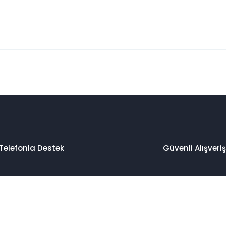
 konularda yetersiz gördüğünüz noktaları öneri formunu kullanarak taraf
Bu ürüne ilk yorumu siz yapın!
Yorum Yaz
Telefonla Destek
Güvenli Alışveriş
Gönder