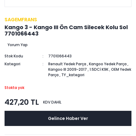
SAGEMFRANS
Kango 3 - Kango III Ön Cam Silecek Kolu Sol
7701066443
Yorum Yap
Stok Kodu
7701066443
Kategori
Renault Yedek Parça
,
Kangoo Yedek Parça
,
Kangoo III 2009-2017
,
1.5DCİ K9K
,
OEM Yedek
Parça
,
TY_kategori
Stokta yok
427,20 TL
KDV DAHİL
Gelince Haber Ver