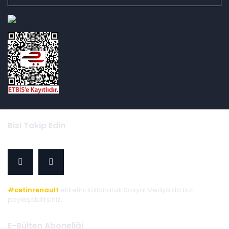
id="ETBIS">
Bizi Takip Edin
#cetinrenault
etiketini kullanarak Sosyal Medya'da bizi
paylaşabilirsiniz.
E-Bülten Aboneliği