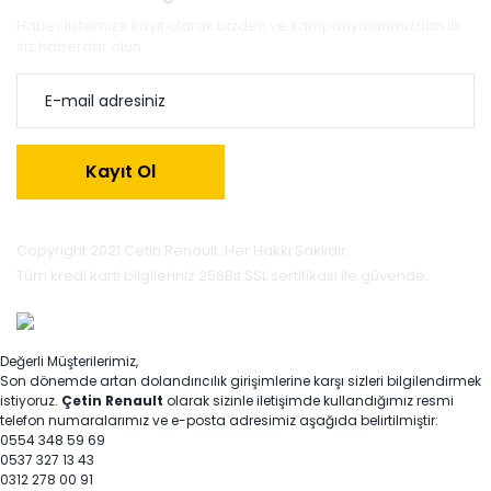
Haber listemize kayıt olarak bizden ve kampanyalarımızdan ilk
siz haberdar olun.
Kayıt Ol
Copyright 2021 Cetin Renault. Her Hakkı Saklıdır.
Tüm kredi kartı bilgileriniz 256Bit SSL sertifikası ile güvende.
Değerli Müşterilerimiz,
Son dönemde artan dolandırıcılık girişimlerine karşı sizleri bilgilendirmek
istiyoruz.
Çetin Renault
olarak sizinle iletişimde kullandığımız resmi
telefon numaralarımız ve e-posta adresimiz aşağıda belirtilmiştir:
0554 348 59 69
0537 327 13 43
0312 278 00 91