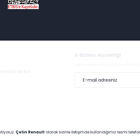
E-Bülten Aboneliği
Haber listemize kayıt olarak bi
al Medya'da bizi
stiyoruz.
Çetin Renault
olarak sizinle iletişimde kullandığımız resmi telef