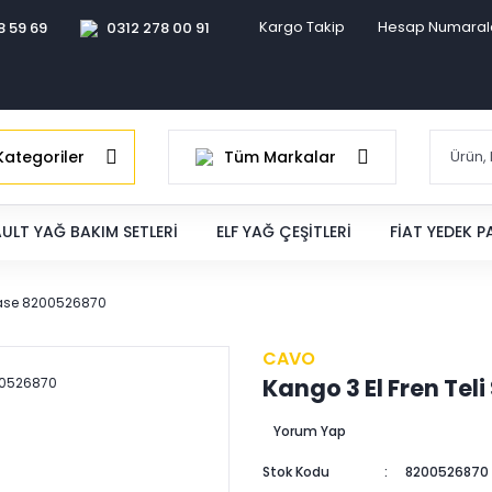
Kargo Takip
Hesap Numaral
8 59 69
0312 278 00 91
ategoriler
Tüm Markalar
ULT YAĞ BAKIM SETLERI
ELF YAĞ ÇEŞITLERI
FIAT YEDEK 
 Şase 8200526870
CAVO
Kango 3 El Fren Te
Yorum Yap
Stok Kodu
8200526870 