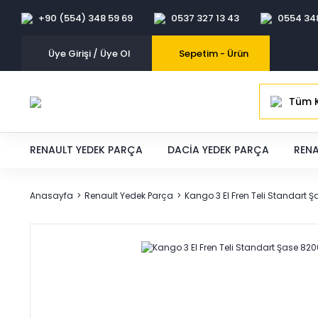
+90 (554) 348 59 69
0537 327 13 43
0554 34
Üye Girişi / Üye Ol
Sepetim -
Ürün
Tüm K
RENAULT YEDEK PARÇA
DACIA YEDEK PARÇA
RENA
Anasayfa
Renault Yedek Parça
Kango 3 El Fren Teli Standart