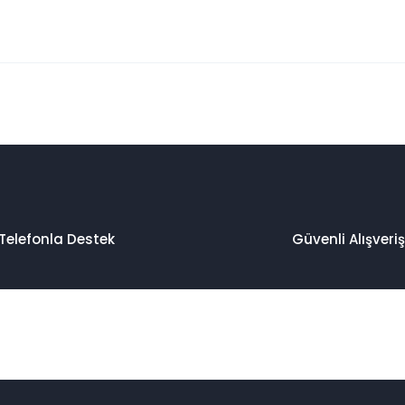
 konularda yetersiz gördüğünüz noktaları öneri formunu kullanarak taraf
Bu ürüne ilk yorumu siz yapın!
Yorum Yaz
Telefonla Destek
Güvenli Alışveriş
Gönder