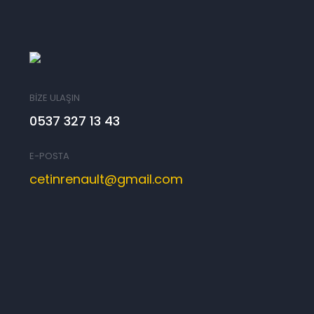
BİZE ULAŞIN
0537 327 13 43
E-POSTA
cetinrenault@gmail.com