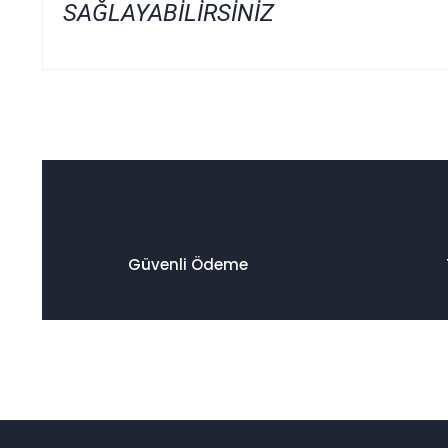
SAĞLAYABİLİRSİNİZ
Bu ürünün fiyat bilgisi, resim, ürün açıklamalarında ve diğer
Görüş ve önerileriniz için teşekkür ederiz.
Ürün resmi kalitesiz, bozuk veya görüntülenemiyor.
Ürün açıklamasında eksik bilgiler bulunuyor.
Ürün bilgilerinde hatalar bulunuyor.
Ürün fiyatı diğer sitelerden daha pahalı.
Güvenli Ödeme
Bu ürüne benzer farklı alternatifler olmalı.