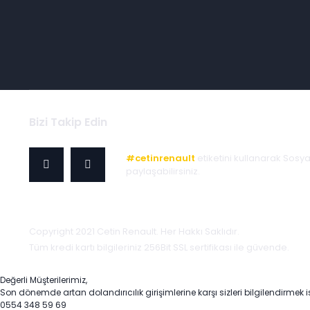
Bizi Takip Edin
#cetinrenault
etiketini kullanarak Sosy
paylaşabilirsiniz.
Copyright 2021 Cetin Renault. Her Hakkı Saklıdır.
Tüm kredi kartı bilgileriniz 256Bit SSL sertifikası ile güvende.
Değerli Müşterilerimiz,
Son dönemde artan dolandırıcılık girişimlerine karşı sizleri bilgilendirmek i
0554 348 59 69