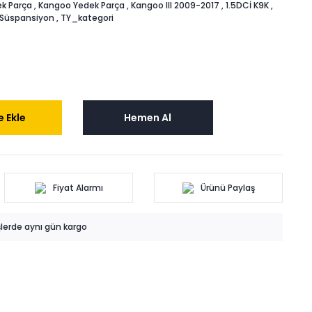
k Parça
,
Kangoo Yedek Parça
,
Kangoo III 2009-2017
,
1.5DCİ K9K
,
 Süspansiyon
,
TY_kategori
 Ekle
Hemen Al
Fiyat Alarmı
Ürünü Paylaş
işlerde aynı gün kargo