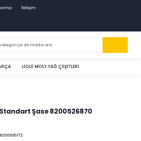
arımız
İletişim
PARÇA
LIQUI MOLY YAĞ ÇEŞITLERI
li Standart Şase 8200526870
8200935172