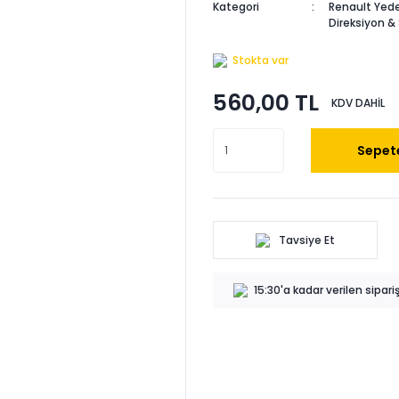
Kategori
Renault Yede
Direksiyon &
Stokta var
560,00 TL
KDV DAHİL
Sepete
Tavsiye Et
15:30'a kadar verilen sipar