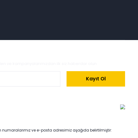
zden ve kampanyalarımızdan ilk siz haberdar olun.
Kayıt Ol
on numaralarımız ve e-posta adresimiz aşağıda belirtilmiştir: