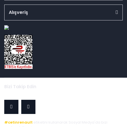
Alışveriş
id="ETBIS">
Bizi Takip Edin
#cetinrenault
etiketini kullanarak Sosyal Medya'da bizi