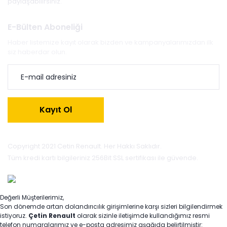
paylaşabilirsiniz.
E-Bülten Aboneliği
Haber listemize kayıt olarak bizden ve kampanyalarımızdan ilk
siz haberdar olun.
Kayıt Ol
Copyright 2021 Cetin Renault. Her Hakkı Saklıdır.
Tüm kredi kartı bilgileriniz 256Bit SSL sertifikası ile güvende.
Değerli Müşterilerimiz,
Son dönemde artan dolandırıcılık girişimlerine karşı sizleri bilgilendirmek
istiyoruz.
Çetin Renault
olarak sizinle iletişimde kullandığımız resmi
telefon numaralarımız ve e-posta adresimiz aşağıda belirtilmiştir: