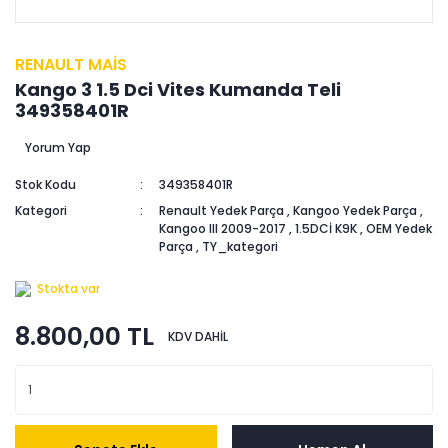
RENAULT MAİS
Kango 3 1.5 Dci Vites Kumanda Teli
349358401R
Yorum Yap
Stok Kodu
349358401R
Kategori
Renault Yedek Parça
,
Kangoo Yedek Parça
,
Kangoo III 2009-2017
,
1.5DCİ K9K
,
OEM Yedek
Parça
,
TY_kategori
Stokta var
8.800,00 TL
KDV DAHİL