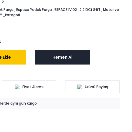
-2
k Parça
,
Espace Yedek Parça
,
ESPACE IV 02
,
2.2 DCİ G9T
,
Motor ve
Y_kategori
L
 Ekle
Hemen Al
Fiyat Alarmı
Ürünü Paylaş
işlerde aynı gün kargo