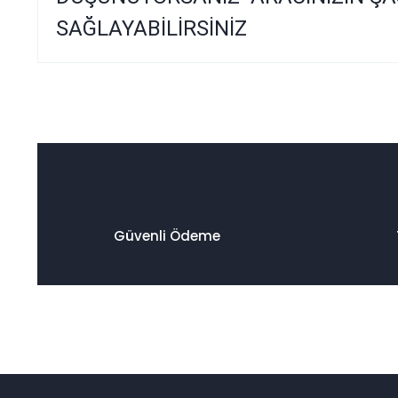
SAĞLAYABİLİRSİNİZ
Bu ürünün fiyat bilgisi, resim, ürün açıklamalarında ve diğer
Görüş ve önerileriniz için teşekkür ederiz.
Ürün resmi kalitesiz, bozuk veya görüntülenemiyor.
Ürün açıklamasında eksik bilgiler bulunuyor.
Ürün bilgilerinde hatalar bulunuyor.
Ürün fiyatı diğer sitelerden daha pahalı.
Güvenli Ödeme
Bu ürüne benzer farklı alternatifler olmalı.