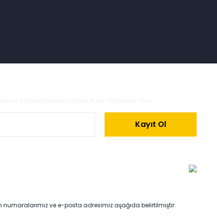
zden ve kampanyalarımızdan ilk siz haberdar olun.
Kayıt Ol
on numaralarımız ve e-posta adresimiz aşağıda belirtilmiştir: