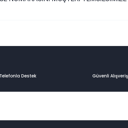
 konularda yetersiz gördüğünüz noktaları öneri formunu kullanarak taraf
Bu ürüne ilk yorumu siz yapın!
Yorum Yaz
Telefonla Destek
Güvenli Alışveriş
Gönder