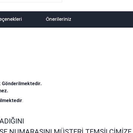
eçenekleri
Önerileriniz
k Gönderilmektedir.
mez.
ilmektedir
.
ADIĞINI
SE NUMARASINI MÜŞTERİ TEMSİLCİMİZE