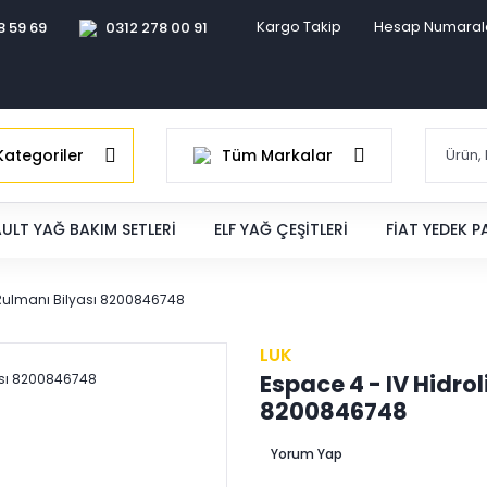
Kargo Takip
Hesap Numaral
8 59 69
0312 278 00 91
ategoriler
Tüm Markalar
ULT YAĞ BAKIM SETLERI
ELF YAĞ ÇEŞITLERI
FIAT YEDEK 
j Rulmanı Bilyası 8200846748
LUK
Espace 4 - IV Hidro
8200846748
Yorum Yap