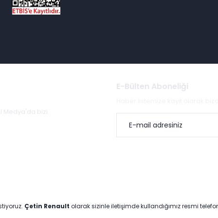
E-Bülten Aboneliği
Haber listemize kayıt olarak bi
al Medya'da bizi
stiyoruz.
Çetin Renault
olarak sizinle iletişimde kullandığımız resmi telef