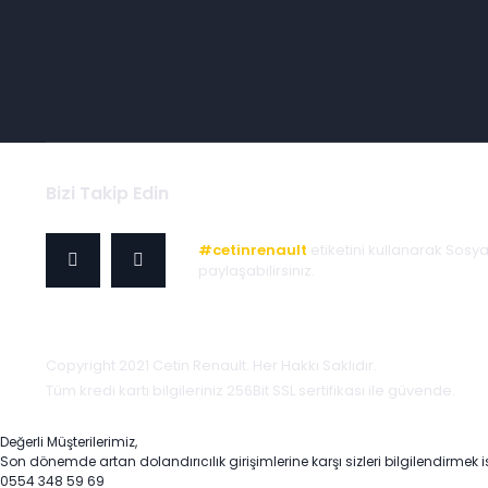
Bizi Takip Edin
#cetinrenault
etiketini kullanarak Sosy
paylaşabilirsiniz.
Copyright 2021 Cetin Renault. Her Hakkı Saklıdır.
Tüm kredi kartı bilgileriniz 256Bit SSL sertifikası ile güvende.
Değerli Müşterilerimiz,
Son dönemde artan dolandırıcılık girişimlerine karşı sizleri bilgilendirmek i
0554 348 59 69