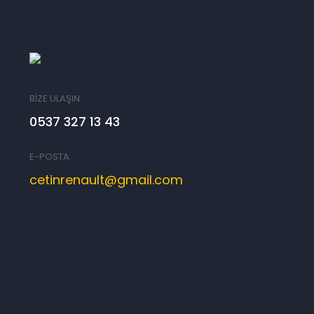
BİZE ULAŞIN
0537 327 13 43
E-POSTA
cetinrenault@gmail.com