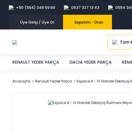
+90 (554) 348 59 69
0537 327 13 43
0554 34
Üye Girişi / Üye Ol
Sepetim -
Ürün
Tüm K
RENAULT YEDEK PARÇA
DACIA YEDEK PARÇA
RENA
Anasayfa
Renault Yedek Parça
Espace 4 - IV Hidrolik Debriya