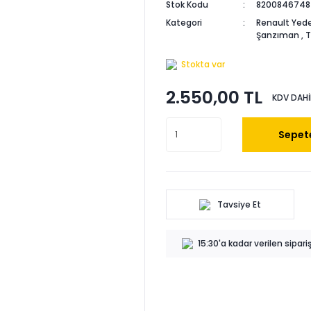
Stok Kodu
8200846748
Kategori
Renault Yede
Şanzıman
,
T
Stokta var
2.550,00 TL
KDV DAHİ
Sepete
Tavsiye Et
15:30'a kadar verilen sipar