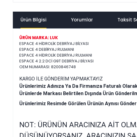
Ürün Bilgisi
Yorumlar
Taksit S
ÜRÜN MARKA: LUK
ESPACE 4 HİDROLİK DEBRİYAJ BİLYASI
ESPACE 4 DEBİRYAJ RULMANI
ESPACE 4 HİDROLİK DEBRİYAJ RULMANI
ESPACE 4 2.2 DCİ G9T DEBRİYAJ BİLYASI
OEM NUMARASI: 8200846748
KARGO İLE GÖNDERİM YAPMAKTAYIZ
Ürünlerimiz Adınıza Ya Da Firmanıza Faturalı Olara
Ürünlerde Markası Belirtilen Dışında Ürün Gönderil
Ürünlerimiz Resimde Görülen Ürünün Aynısı Gönder
NOT: ÜRÜNÜN ARACINIZA AİT OLM
DÜŞÜNÜYORSANIZ ARACINIZIN ŞA