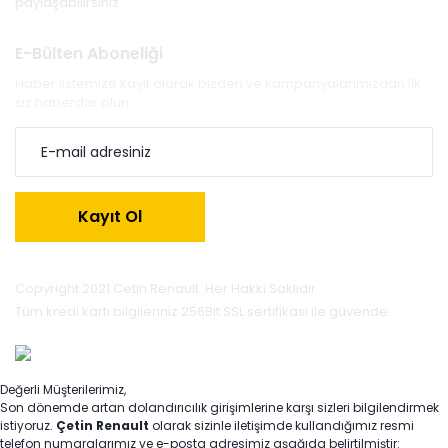
paylaşabilirsiniz.
E-Bülten Aboneliği
Haber listemize kayıt olarak bizden ve kampanyalarımızdan ilk
siz haberdar olun.
Kayıt Ol
Copyright 2021 Cetin Renault. Her Hakkı Saklıdır.
Tüm kredi kartı bilgileriniz 256Bit SSL sertifikası ile güvende.
Değerli Müşterilerimiz,
Son dönemde artan dolandırıcılık girişimlerine karşı sizleri bilgilendirmek
istiyoruz.
Çetin Renault
olarak sizinle iletişimde kullandığımız resmi
telefon numaralarımız ve e-posta adresimiz aşağıda belirtilmiştir: