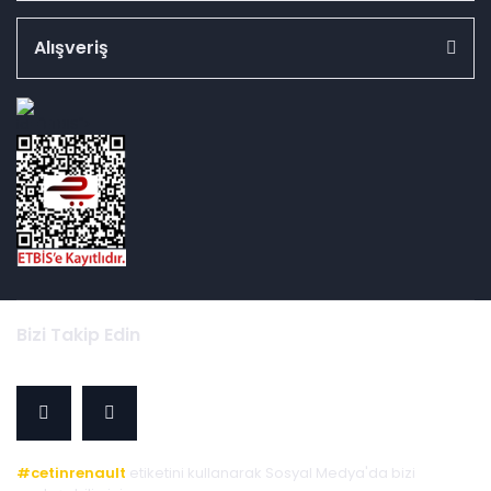
Alışveriş
id="ETBIS">
Bizi Takip Edin
#cetinrenault
etiketini kullanarak Sosyal Medya'da bizi