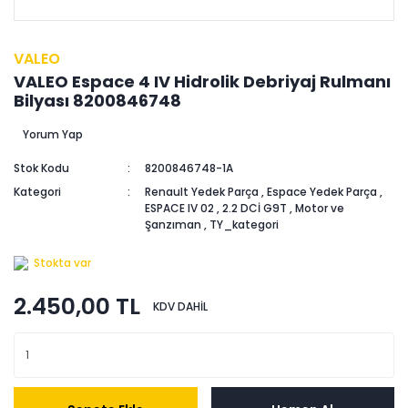
VALEO
VALEO Espace 4 IV Hidrolik Debriyaj Rulmanı
Bilyası 8200846748
Yorum Yap
Stok Kodu
8200846748-1A
Kategori
Renault Yedek Parça
,
Espace Yedek Parça
,
ESPACE IV 02
,
2.2 DCİ G9T
,
Motor ve
Şanzıman
,
TY_kategori
Stokta var
2.450,00 TL
KDV DAHİL