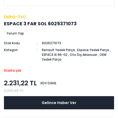
DEPO-TYC
ESPACE 3 FAR SOL 6025371073
Yorum Yap
Stok Kodu
6025371073
Kategori
Renault Yedek Parça
,
Espace Yedek Parça
,
ESPACE III 96-02
,
Oto Dış Aksesuar
,
OEM
Yedek Parça
Stokta yok
2.231,22 TL
KDV DAHİL
2.233,45 TL
Gelince Haber Ver