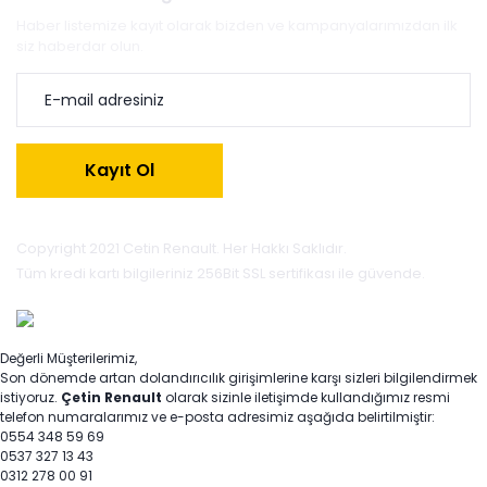
Haber listemize kayıt olarak bizden ve kampanyalarımızdan ilk
siz haberdar olun.
Kayıt Ol
Copyright 2021 Cetin Renault. Her Hakkı Saklıdır.
Tüm kredi kartı bilgileriniz 256Bit SSL sertifikası ile güvende.
Değerli Müşterilerimiz,
Son dönemde artan dolandırıcılık girişimlerine karşı sizleri bilgilendirmek
istiyoruz.
Çetin Renault
olarak sizinle iletişimde kullandığımız resmi
telefon numaralarımız ve e-posta adresimiz aşağıda belirtilmiştir:
0554 348 59 69
0537 327 13 43
0312 278 00 91