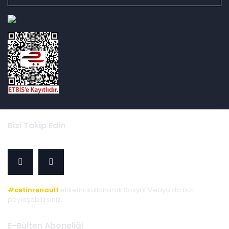
id="ETBIS">
Bizi Takip Edin
#cetinrenault
etiketini kullanarak Sosyal Medya'da bizi
paylaşabilirsiniz.
E-Bülten Aboneliği