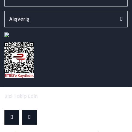
Alışveriş
id="ETBIS">
Bizi Takip Edin