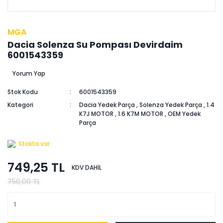
MGA
Dacia Solenza Su Pompası Devirdaim
6001543359
Yorum Yap
Stok Kodu
6001543359
Kategori
Dacia Yedek Parça
,
Solenza Yedek Parça
,
1.4
K7J MOTOR
,
1.6 K7M MOTOR
,
OEM Yedek
Parça
Stokta var
749,25 TL
KDV DAHİL
750,00 TL