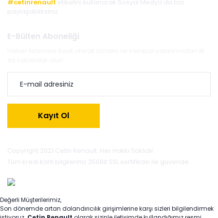
#cetinrenault
etiketini kullanarak Sosyal Medya'da bizi
paylaşabilirsiniz.
E-Bülten Aboneliği
Haber listemize kayıt olarak bizden ve kampanyalarımızdan ilk
siz haberdar olun.
Kayıt Ol
Copyright 2021 Cetin Renault. Her Hakkı Saklıdır.
Tüm kredi kartı bilgileriniz 256Bit SSL sertifikası ile güvende.
Değerli Müşterilerimiz,
Son dönemde artan dolandırıcılık girişimlerine karşı sizleri bilgilendirmek
istiyoruz.
Çetin Renault
olarak sizinle iletişimde kullandığımız resmi