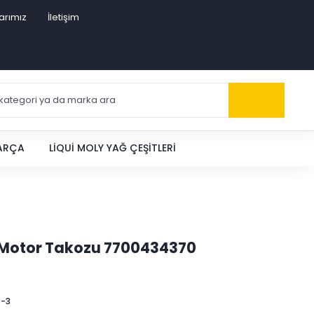
arımız
İletişim
PARÇA
LIQUI MOLY YAĞ ÇEŞITLERI
 Motor Takozu 7700434370
-3