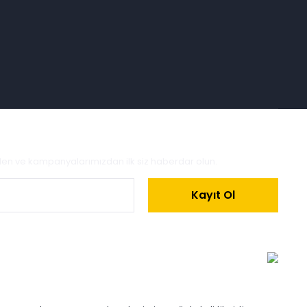
zden ve kampanyalarımızdan ilk siz haberdar olun.
Kayıt Ol