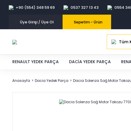
+90 (554) 348 59 69
0537 327 13 43
0554 34
Üye Girişi / Üye Ol
Sepetim -
Ürün
Tüm K
RENAULT YEDEK PARÇA
DACIA YEDEK PARÇA
RENA
Anasayfa
Dacia Yedek Parça
Dacia Solenza Sağ Motor Takoz