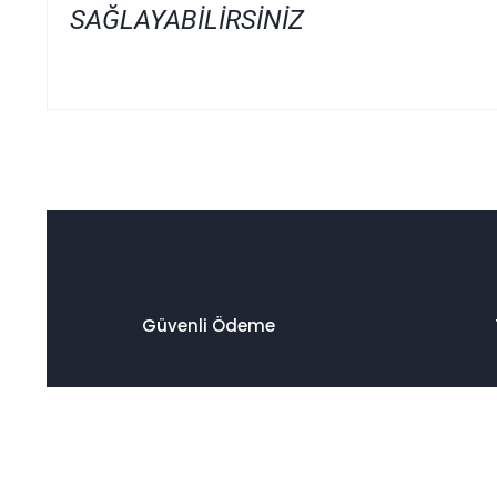
SAĞLAYABİLİRSİNİZ
Bu ürünün fiyat bilgisi, resim, ürün açıklamalarında ve diğer
Görüş ve önerileriniz için teşekkür ederiz.
Ürün resmi kalitesiz, bozuk veya görüntülenemiyor.
Ürün açıklamasında eksik bilgiler bulunuyor.
Ürün bilgilerinde hatalar bulunuyor.
Ürün fiyatı diğer sitelerden daha pahalı.
Güvenli Ödeme
Bu ürüne benzer farklı alternatifler olmalı.