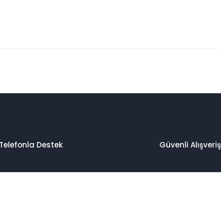
 konularda yetersiz gördüğünüz noktaları öneri formunu kullanarak taraf
Bu ürüne ilk yorumu siz yapın!
Yorum Yaz
Telefonla Destek
Güvenli Alışveriş
Gönder