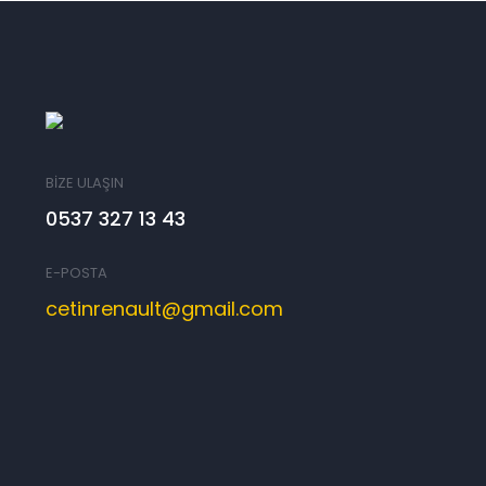
BİZE ULAŞIN
0537 327 13 43
E-POSTA
cetinrenault@gmail.com