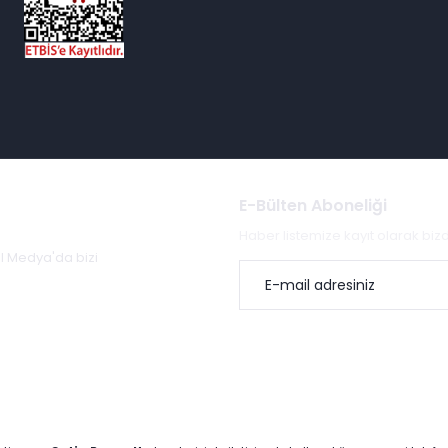
E-Bülten Aboneliği
Haber listemize kayıt olarak bi
al Medya'da bizi