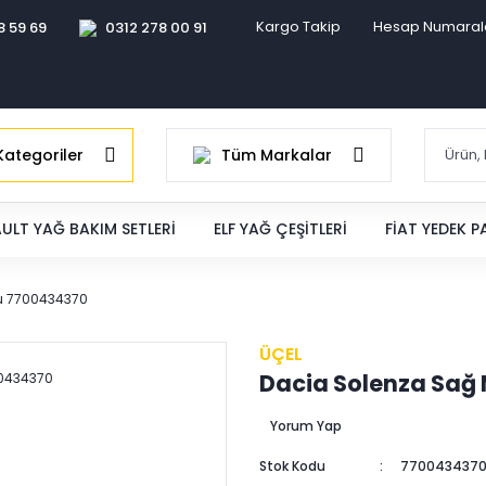
Kargo Takip
Hesap Numaral
8 59 69
0312 278 00 91
ategoriler
Tüm Markalar
ULT YAĞ BAKIM SETLERI
ELF YAĞ ÇEŞITLERI
FIAT YEDEK 
u 7700434370
ÜÇEL
Dacia Solenza Sağ
Yorum Yap
Stok Kodu
7700434370