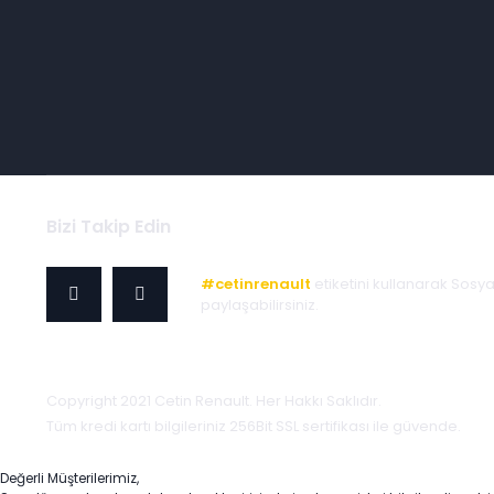
Bizi Takip Edin
#cetinrenault
etiketini kullanarak Sosy
paylaşabilirsiniz.
Copyright 2021 Cetin Renault. Her Hakkı Saklıdır.
Tüm kredi kartı bilgileriniz 256Bit SSL sertifikası ile güvende.
Değerli Müşterilerimiz,