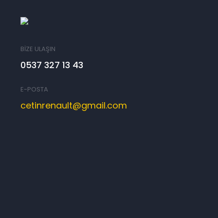
BİZE ULAŞIN
0537 327 13 43
E-POSTA
cetinrenault@gmail.com