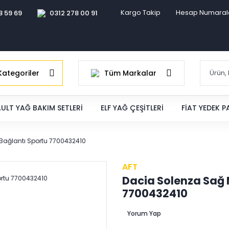
Kargo Takip
Hesap Numaral
8 59 69
0312 278 00 91
ategoriler
Tüm Markalar
ULT YAĞ BAKIM SETLERI
ELF YAĞ ÇEŞITLERI
FIAT YEDEK 
Bağlantı Sportu 7700432410
AFT
Dacia Solenza Sağ 
7700432410
Yorum Yap