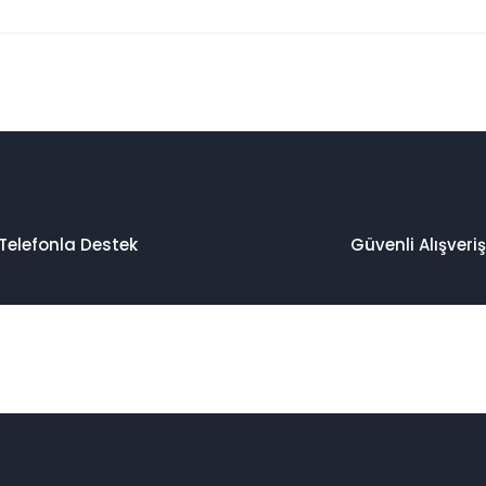
 konularda yetersiz gördüğünüz noktaları öneri formunu kullanarak taraf
Bu ürüne ilk yorumu siz yapın!
Yorum Yaz
Telefonla Destek
Güvenli Alışveriş
Gönder