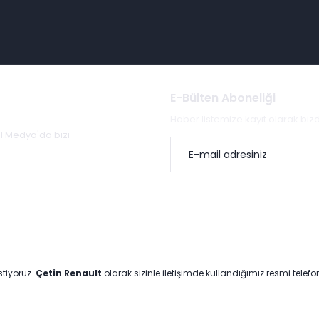
E-Bülten Aboneliği
Haber listemize kayıt olarak bi
al Medya'da bizi
stiyoruz.
Çetin Renault
olarak sizinle iletişimde kullandığımız resmi telef