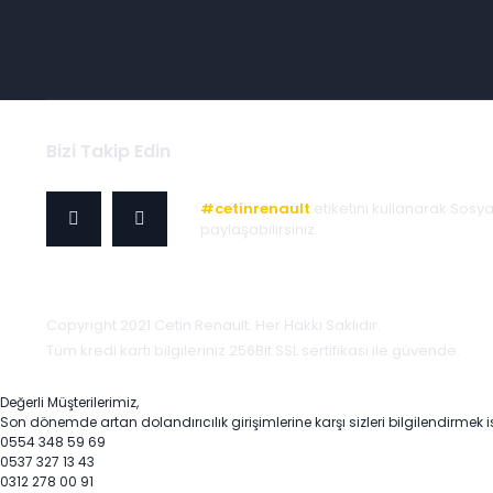
Bizi Takip Edin
#cetinrenault
etiketini kullanarak Sosy
paylaşabilirsiniz.
Copyright 2021 Cetin Renault. Her Hakkı Saklıdır.
Tüm kredi kartı bilgileriniz 256Bit SSL sertifikası ile güvende.
Değerli Müşterilerimiz,
Son dönemde artan dolandırıcılık girişimlerine karşı sizleri bilgilendirmek i
0554 348 59 69
0537 327 13 43
0312 278 00 91