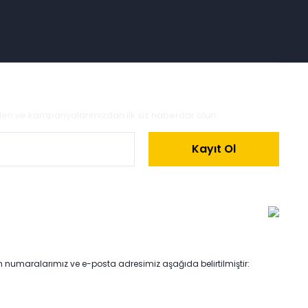
zden ve kampanyalarımızdan ilk siz haberdar olun.
Kayıt Ol
on numaralarımız ve e-posta adresimiz aşağıda belirtilmiştir: