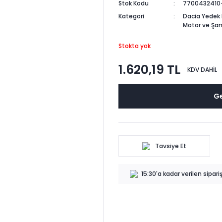
Stok Kodu
7700432410
Kategori
Dacia Yedek 
Motor ve Şa
Stokta yok
1.620,19 TL
KDV DAHİL
Ge
Tavsiye Et
15:30'a kadar verilen sipar