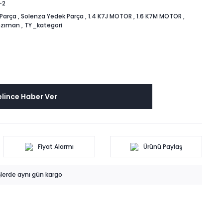
-2
Parça
,
Solenza Yedek Parça
,
1.4 K7J MOTOR
,
1.6 K7M MOTOR
,
nzıman
,
TY_kategori
lince Haber Ver
Fiyat Alarmı
Ürünü Paylaş
işlerde aynı gün kargo