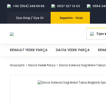
+90 (554) 348 59 69
0537 327 13 43
0554 34
Üye Girişi / Üye Ol
Sepetim -
Ürün
Tüm K
RENAULT YEDEK PARÇA
DACIA YEDEK PARÇA
RENA
Anasayfa
Dacia Yedek Parça
Dacia Solenza Sağ Motor Takoz 