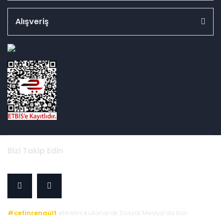
Alışveriş
id="ETBIS">
Bizi Takip Edin
#cetinrenault
etiketini kullanarak Sosyal Medya'da bizi