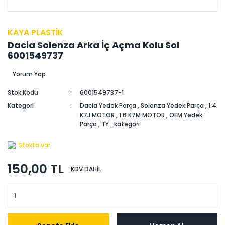
KAYA PLASTİK
Dacia Solenza Arka İç Açma Kolu Sol
6001549737
Yorum Yap
Stok Kodu
6001549737-1
Kategori
Dacia Yedek Parça
,
Solenza Yedek Parça
,
1.4
K7J MOTOR
,
1.6 K7M MOTOR
,
OEM Yedek
Parça
,
TY_kategori
Stokta var
150,00 TL
KDV DAHİL