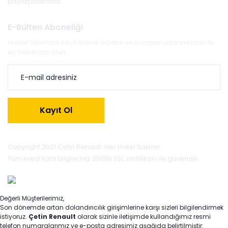
paylaşabilirsiniz.
E-Bülten Aboneliği
Haber listemize kayıt olarak bizden ve kampanyalarımızdan ilk
siz haberdar olun.
Kayıt Ol
Copyright 2021 Cetin Renault. Her Hakkı Saklıdır.
Tüm kredi kartı bilgileriniz 256Bit SSL sertifikası ile güvende.
Değerli Müşterilerimiz,
Son dönemde artan dolandırıcılık girişimlerine karşı sizleri bilgilendirmek
istiyoruz.
Çetin Renault
olarak sizinle iletişimde kullandığımız resmi
telefon numaralarımız ve e-posta adresimiz aşağıda belirtilmiştir: