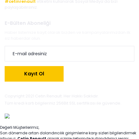
#cetinrenault
etiketini kullanarak Sosyal Medya'da bizi
paylaşabilirsiniz.
E-Bülten Aboneliği
Haber listemize kayıt olarak bizden ve kampanyalarımızdan ilk
siz haberdar olun.
Kayıt Ol
Copyright 2021 Cetin Renault. Her Hakkı Saklıdır.
Tüm kredi kartı bilgileriniz 256Bit SSL sertifikası ile güvende.
Değerli Müşterilerimiz,
Son dönemde artan dolandırıcılık girişimlerine karşı sizleri bilgilendirmek
istiyoruz.
Çetin Renault
olarak sizinle iletişimde kullandığımız resmi