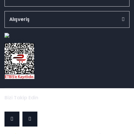
Alışveriş
id="ETBIS">
Bizi Takip Edin