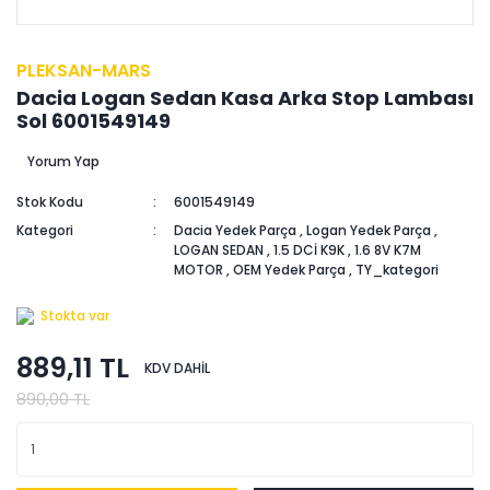
PLEKSAN-MARS
Dacia Logan Sedan Kasa Arka Stop Lambası
Sol 6001549149
Yorum Yap
Stok Kodu
6001549149
Kategori
Dacia Yedek Parça
,
Logan Yedek Parça
,
LOGAN SEDAN
,
1.5 DCİ K9K
,
1.6 8V K7M
MOTOR
,
OEM Yedek Parça
,
TY_kategori
Stokta var
889,11 TL
KDV DAHİL
890,00 TL