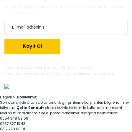
Haber listemize kayıt olarak bizden ve kampanyalarımızdan ilk
siz haberdar olun.
Kayıt Ol
Copyright 2021 Cetin Renault. Her Hakkı Saklıdır.
Tüm kredi kartı bilgileriniz 256Bit SSL sertifikası ile güvende.
Değerli Müşterilerimiz,
Son dönemde artan dolandırıcılık girişimlerine karşı sizleri bilgilendirmek
istiyoruz.
Çetin Renault
olarak sizinle iletişimde kullandığımız resmi
telefon numaralarımız ve e-posta adresimiz aşağıda belirtilmiştir:
0554 348 59 69
0537 327 13 43
0312 278 00 91