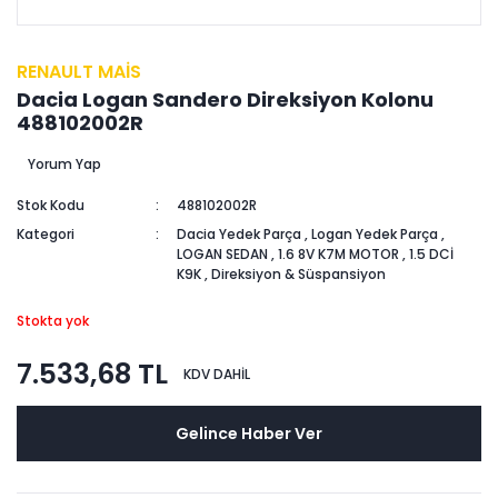
RENAULT MAİS
Dacia Logan Sandero Direksiyon Kolonu
488102002R
Yorum Yap
Stok Kodu
488102002R
Kategori
Dacia Yedek Parça
,
Logan Yedek Parça
,
LOGAN SEDAN
,
1.6 8V K7M MOTOR
,
1.5 DCİ
K9K
,
Direksiyon & Süspansiyon
Stokta yok
7.533,68 TL
KDV DAHİL
Gelince Haber Ver