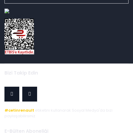
id="ETBIS">
Bizi Takip Edin
#cetinrenault
etiketini kullanarak Sosyal Medya'da bizi
paylaşabilirsiniz.
E-Bülten Aboneliği