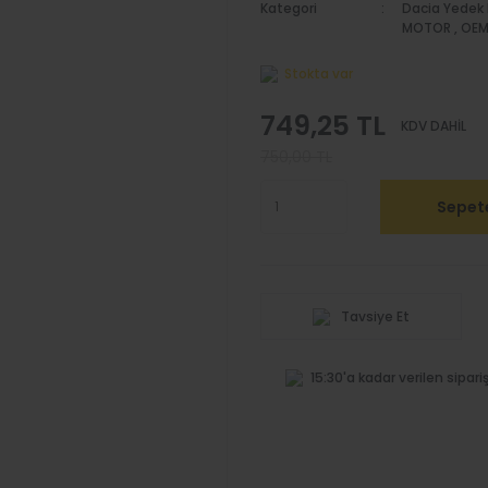
Kategori
Dacia Yedek 
MOTOR
,
OEM
Stokta var
749,25 TL
KDV DAHİL
750,00 TL
Sepete
Tavsiye Et
15:30'a kadar verilen sipar