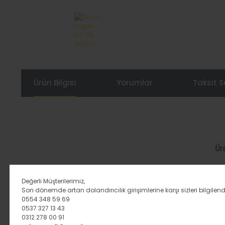
Ürün Bilgisi
Yorumlar
Taksit S
Ür
Değerli Müşterilerimiz,
Son dönemde artan dolandırıcılık girişimlerine karşı sizleri bilgilend
0554 348 59 69
0537 327 13 43
NOT: ÜRÜNÜN ARACINIZA AİT
0312 278 00 91