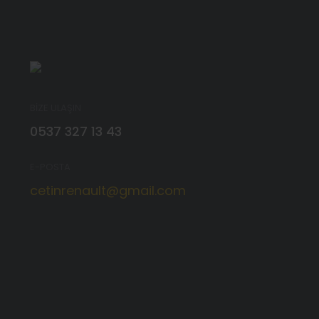
BİZE ULAŞIN
0537 327 13 43
E-POSTA
cetinrenault@gmail.com