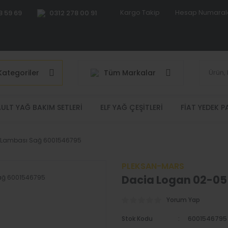
Kargo Takip
Hesap Numaral
8 59 69
0312 278 00 91
ategoriler
Tüm Markalar
ULT YAĞ BAKIM SETLERI
ELF YAĞ ÇEŞITLERI
FIAT YEDEK 
 Lambası Sağ 6001546795
PLEKSAN-MARS
Dacia Logan 02-05
Yorum Yap
Stok Kodu
6001546795