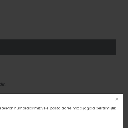
ir.
i telefon numaralarımız ve e-posta adresimiz aşağıda belirtilmiştir:
IN ŞASE NUMARASINI MÜŞTERİ