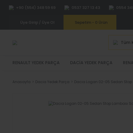
+90 (554) 348 59 69
0537 327 13 43
0554 34
Üye Girişi / Üye Ol
Sepetim -
0
Ürün
Tüm K
RENAULT YEDEK PARÇA
DACIA YEDEK PARÇA
RENA
Anasayfa
Dacia Yedek Parça
Dacia Logan 02-05 Sedan Stop