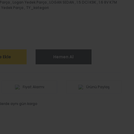
Parça
,
Logan Yedek Parça
,
LOGAN SEDAN
,
1.5 DCİ K9K
,
1.6 8V K7M
 Yedek Parça
,
TY_kategori
 Ekle
Hemen Al
Fiyat Alarmı
Ürünü Paylaş
işlerde aynı gün kargo