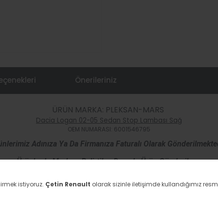
eçenekleri
Önerileriniz
ÜRÜN MARKA: PLEKSAN-MARS
Dacia Logan 02-05 Sedan Stop Lambası Sağ
OEM NUMARASI: 6001546795
ünlerimiz Adınıza Ya Da Firmanıza Faturalı Olarak Gönderilmekted
Ürünlerde Markası Belirtilen Dışında Ürün Gönderilmez.
Ürünlerimiz Resimde Görülen Ürünün Aynısı Gönderilmektedir.
irmek istiyoruz.
Çetin Renault
olarak sizinle iletişimde kullandığımız resm
 OLMADIĞINI DÜŞÜNÜYORSANIZ ARACINIZ