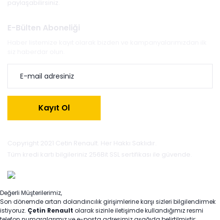
paylaşabilirsiniz.
E-Bülten Aboneliği
Haber listemize kayıt olarak bizden ve kampanyalarımızdan ilk
siz haberdar olun.
Kayıt Ol
Copyright 2021 Cetin Renault. Her Hakkı Saklıdır.
Tüm kredi kartı bilgileriniz 256Bit SSL sertifikası ile güvende.
Değerli Müşterilerimiz,
Son dönemde artan dolandırıcılık girişimlerine karşı sizleri bilgilendirmek
istiyoruz.
Çetin Renault
olarak sizinle iletişimde kullandığımız resmi
telefon numaralarımız ve e-posta adresimiz aşağıda belirtilmiştir: