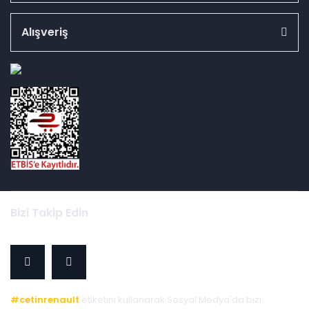
Alışveriş
id="ETBIS">
Bizi Takip Edin
#cetinrenault
etiketini kullanarak Sosyal Medya'da bizi