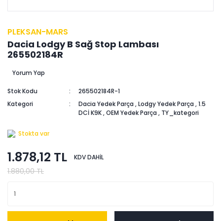
PLEKSAN-MARS
Dacia Lodgy B Sağ Stop Lambası
265502184R
Yorum Yap
Stok Kodu
265502184R-1
Kategori
Dacia Yedek Parça
,
Lodgy Yedek Parça
,
1.5
DCİ K9K
,
OEM Yedek Parça
,
TY_kategori
Stokta var
1.878,12 TL
KDV DAHİL
1.880,00 TL