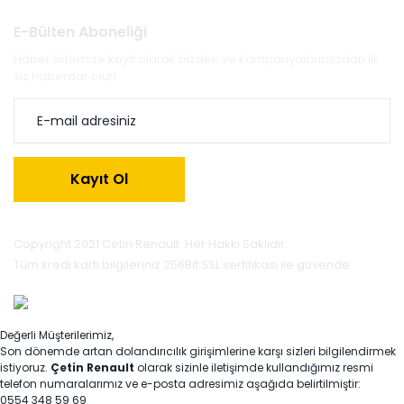
E-Bülten Aboneliği
Haber listemize kayıt olarak bizden ve kampanyalarımızdan ilk
siz haberdar olun.
Kayıt Ol
Copyright 2021 Cetin Renault. Her Hakkı Saklıdır.
Tüm kredi kartı bilgileriniz 256Bit SSL sertifikası ile güvende.
Değerli Müşterilerimiz,
Son dönemde artan dolandırıcılık girişimlerine karşı sizleri bilgilendirmek
istiyoruz.
Çetin Renault
olarak sizinle iletişimde kullandığımız resmi
telefon numaralarımız ve e-posta adresimiz aşağıda belirtilmiştir:
0554 348 59 69