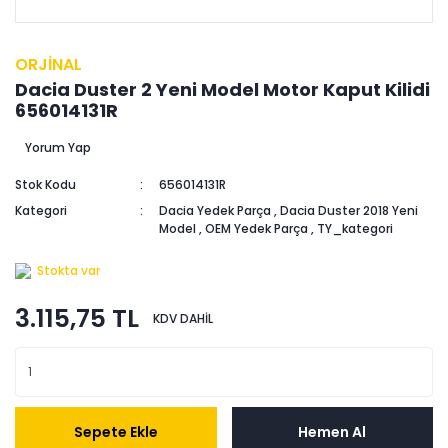
ORJİNAL
Dacia Duster 2 Yeni Model Motor Kaput Kilidi
656014131R
Yorum Yap
Stok Kodu
656014131R
Kategori
Dacia Yedek Parça
,
Dacia Duster 2018 Yeni
Model
,
OEM Yedek Parça
,
TY_kategori
Stokta var
3.115,75 TL
KDV DAHİL
Sepete Ekle
Hemen Al