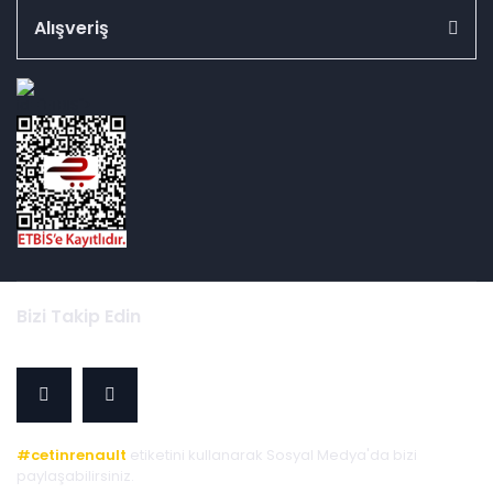
Alışveriş
id="ETBIS">
Bizi Takip Edin
#cetinrenault
etiketini kullanarak Sosyal Medya'da bizi
paylaşabilirsiniz.