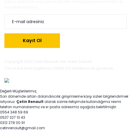
Haber listemize kayıt olarak bizden ve kampanyalarımızdan ilk
siz haberdar olun.
Kayıt Ol
Copyright 2021 Cetin Renault. Her Hakkı Saklıdır.
Tüm kredi kartı bilgileriniz 256Bit SSL sertifikası ile güvende.
Değerli Müşterilerimiz,
Son dönemde artan dolandırıcılık girişimlerine karşı sizleri bilgilendirmek
istiyoruz.
Çetin Renault
olarak sizinle iletişimde kullandığımız resmi
telefon numaralarımız ve e-posta adresimiz aşağıda belirtilmiştir:
0554 348 59 69
0537 327 13 43
0312 278 00 91
cetinrenault@gmail.com