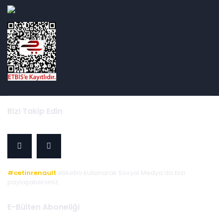
id="ETBIS">
Bizi Takip Edin
#cetinrenault
etiketini kullanarak Sosyal Medya'da bizi
paylaşabilirsiniz.
E-Bülten Aboneliği