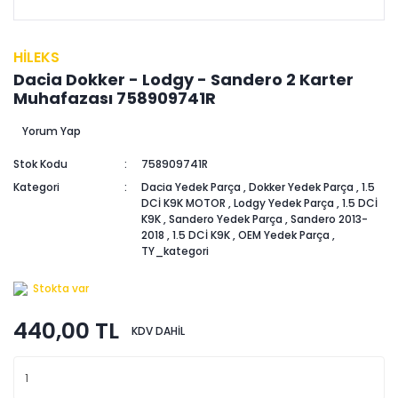
HİLEKS
Dacia Dokker - Lodgy - Sandero 2 Karter
Muhafazası 758909741R
Yorum Yap
Stok Kodu
758909741R
Kategori
Dacia Yedek Parça
,
Dokker Yedek Parça
,
1.5
DCİ K9K MOTOR
,
Lodgy Yedek Parça
,
1.5 DCİ
K9K
,
Sandero Yedek Parça
,
Sandero 2013-
2018
,
1.5 DCİ K9K
,
OEM Yedek Parça
,
TY_kategori
Stokta var
440,00 TL
KDV DAHİL