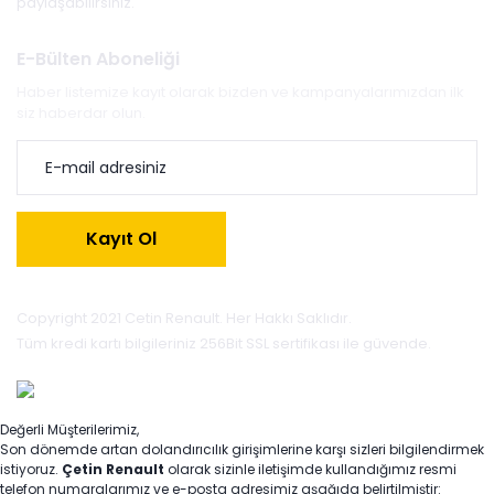
paylaşabilirsiniz.
E-Bülten Aboneliği
Haber listemize kayıt olarak bizden ve kampanyalarımızdan ilk
siz haberdar olun.
Kayıt Ol
Copyright 2021 Cetin Renault. Her Hakkı Saklıdır.
Tüm kredi kartı bilgileriniz 256Bit SSL sertifikası ile güvende.
Değerli Müşterilerimiz,
Son dönemde artan dolandırıcılık girişimlerine karşı sizleri bilgilendirmek
istiyoruz.
Çetin Renault
olarak sizinle iletişimde kullandığımız resmi
telefon numaralarımız ve e-posta adresimiz aşağıda belirtilmiştir: