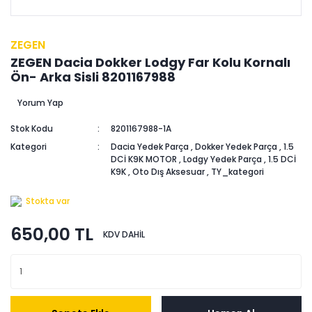
ZEGEN
ZEGEN Dacia Dokker Lodgy Far Kolu Kornalı
Ön- Arka Sisli 8201167988
Yorum Yap
Stok Kodu
8201167988-1A
Kategori
Dacia Yedek Parça
,
Dokker Yedek Parça
,
1.5
DCİ K9K MOTOR
,
Lodgy Yedek Parça
,
1.5 DCİ
K9K
,
Oto Dış Aksesuar
,
TY_kategori
Stokta var
650,00 TL
KDV DAHİL