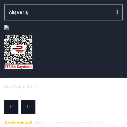
Alışveriş
id="ETBIS">
Bizi Takip Edin
#cetinrenault
etiketini kullanarak Sosyal Medya'da bizi