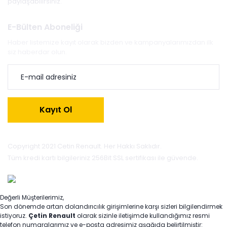
paylaşabilirsiniz.
E-Bülten Aboneliği
Haber listemize kayıt olarak bizden ve kampanyalarımızdan ilk
siz haberdar olun.
Kayıt Ol
Copyright 2021 Cetin Renault. Her Hakkı Saklıdır.
Tüm kredi kartı bilgileriniz 256Bit SSL sertifikası ile güvende.
Değerli Müşterilerimiz,
Son dönemde artan dolandırıcılık girişimlerine karşı sizleri bilgilendirmek
istiyoruz.
Çetin Renault
olarak sizinle iletişimde kullandığımız resmi
telefon numaralarımız ve e-posta adresimiz aşağıda belirtilmiştir: