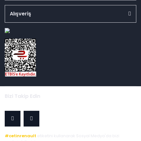
Alışveriş
id="ETBIS">
Bizi Takip Edin
#cetinrenault
etiketini kullanarak Sosyal Medya'da bizi