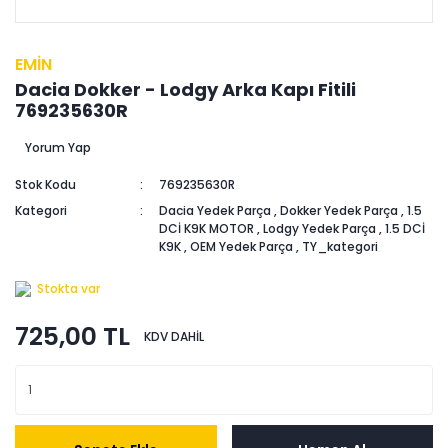
EMİN
Dacia Dokker - Lodgy Arka Kapı Fitili
769235630R
Yorum Yap
Stok Kodu
769235630R
Kategori
Dacia Yedek Parça
,
Dokker Yedek Parça
,
1.5
DCİ K9K MOTOR
,
Lodgy Yedek Parça
,
1.5 DCİ
K9K
,
OEM Yedek Parça
,
TY_kategori
Stokta var
725,00 TL
KDV DAHİL