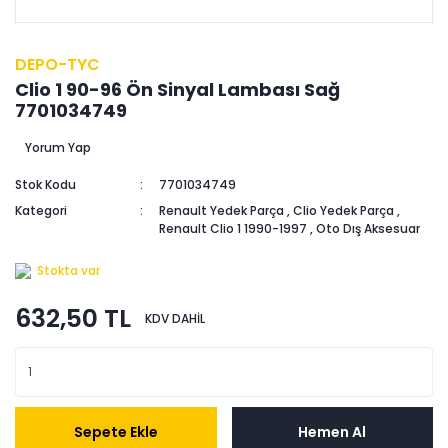
DEPO-TYC
Clio 1 90-96 Ön Sinyal Lambası Sağ
7701034749
Yorum Yap
Stok Kodu
7701034749
Kategori
Renault Yedek Parça
,
Clio Yedek Parça
,
Renault Clio 1 1990-1997
,
Oto Dış Aksesuar
Stokta var
632,50 TL
KDV DAHİL
Sepete Ekle
Hemen Al