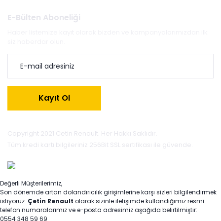
E-Bülten Aboneliği
Haber listemize kayıt olarak bizden ve kampanyalarımızdan ilk
siz haberdar olun.
Kayıt Ol
Copyright 2021 Cetin Renault. Her Hakkı Saklıdır.
Tüm kredi kartı bilgileriniz 256Bit SSL sertifikası ile güvende.
Değerli Müşterilerimiz,
Son dönemde artan dolandırıcılık girişimlerine karşı sizleri bilgilendirmek
istiyoruz.
Çetin Renault
olarak sizinle iletişimde kullandığımız resmi
telefon numaralarımız ve e-posta adresimiz aşağıda belirtilmiştir:
0554 348 59 69