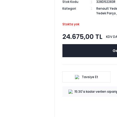
Stok Kodu
328D52283R
Kategori
Renault Yede
Yedek Parça
Stokta yok
24.675,00 TL
KDV DA
Ge
Tavsiye Et
15:30'a kadar verilen sipar