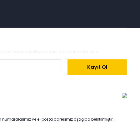
zden ve kampanyalarımızdan ilk siz haberdar olun.
Kayıt Ol
on numaralarımız ve e-posta adresimiz aşağıda belirtilmiştir: