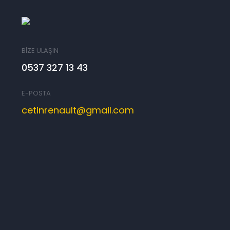
BİZE ULAŞIN
0537 327 13 43
E-POSTA
cetinrenault@gmail.com