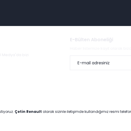
E-Bülten Aboneliği
Haber listemize kayıt olarak bi
al Medya'da bizi
stiyoruz.
Çetin Renault
olarak sizinle iletişimde kullandığımız resmi telef