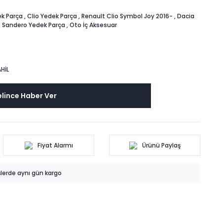
k Parça
,
Clio Yedek Parça
,
Renault Clio Symbol Joy 2016-
,
Dacia
,
Sandero Yedek Parça
,
Oto İç Aksesuar
HİL
lince Haber Ver
Fiyat Alarmı
Ürünü Paylaş
işlerde aynı gün kargo