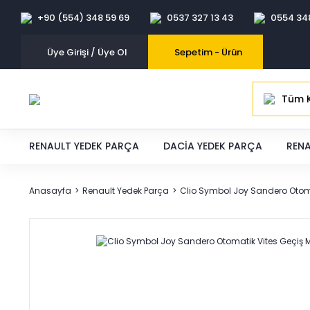
+90 (554) 348 59 69
0537 327 13 43
0554 34
Üye Girişi / Üye Ol
Sepetim -
Ürün
Tüm K
RENAULT YEDEK PARÇA
DACIA YEDEK PARÇA
RENA
Anasayfa
Renault Yedek Parça
Clio Symbol Joy Sandero Otom