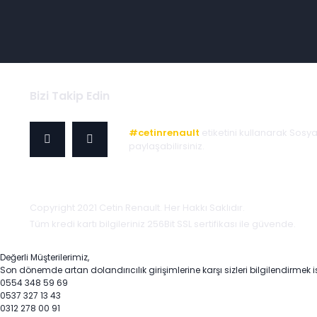
Bizi Takip Edin
#cetinrenault
etiketini kullanarak Sosy
paylaşabilirsiniz.
Copyright 2021 Cetin Renault. Her Hakkı Saklıdır.
Tüm kredi kartı bilgileriniz 256Bit SSL sertifikası ile güvende.
Değerli Müşterilerimiz,
Son dönemde artan dolandırıcılık girişimlerine karşı sizleri bilgilendirmek i
0554 348 59 69
0537 327 13 43
0312 278 00 91