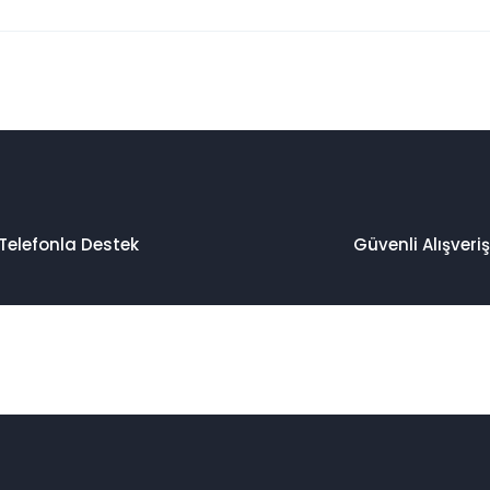
 konularda yetersiz gördüğünüz noktaları öneri formunu kullanarak taraf
Bu ürüne ilk yorumu siz yapın!
Yorum Yaz
Telefonla Destek
Güvenli Alışveriş
Gönder