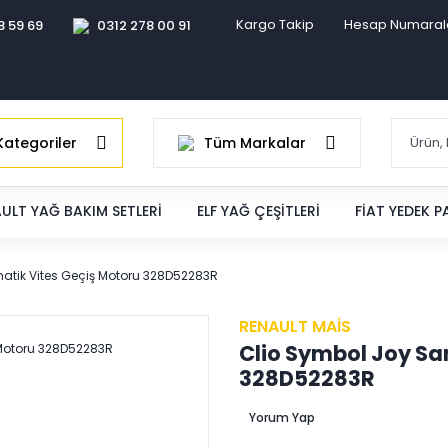
Kargo Takip
Hesap Numaral
8 59 69
0312 278 00 91
ategoriler
Tüm Markalar
ULT YAĞ BAKIM SETLERI
ELF YAĞ ÇEŞITLERI
FIAT YEDEK 
atik Vites Geçiş Motoru 328D52283R
RENAULT MAİS
Clio Symbol Joy Sa
328D52283R
Yorum Yap