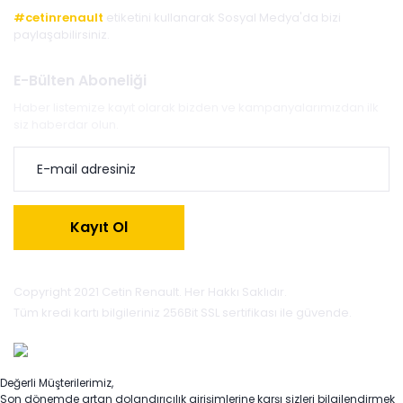
#cetinrenault
etiketini kullanarak Sosyal Medya'da bizi
paylaşabilirsiniz.
E-Bülten Aboneliği
Haber listemize kayıt olarak bizden ve kampanyalarımızdan ilk
siz haberdar olun.
Kayıt Ol
Copyright 2021 Cetin Renault. Her Hakkı Saklıdır.
Tüm kredi kartı bilgileriniz 256Bit SSL sertifikası ile güvende.
Değerli Müşterilerimiz,
Son dönemde artan dolandırıcılık girişimlerine karşı sizleri bilgilendirmek