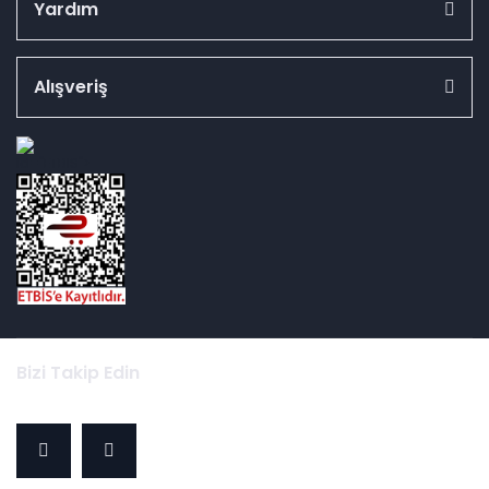
Yardım
Alışveriş
id="ETBIS">
Bizi Takip Edin