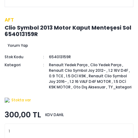
AFT
Clio Symbol 2013 Motor Kaput Menteşesi Sol
654013159R
Yorum Yap
Stok Kodu
654013159R
Kategori
Renault Yedek Parça
,
Clio Yedek Parça
,
Renault Clio Symbol Joy 2012-
,
1.2 16V D4F
,
0.9 TCE
,
1.5 DCİ K9K
,
Renault Clio Symbol
Joy 2016-
,
1.2 16 VALF D4F MOTOR
,
1.5 DCİ
K9K MOTOR
,
Oto Dış Aksesuar
,
TY_kategori
Stokta var
300,00 TL
KDV DAHİL