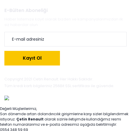
E-Bülten Aboneliği
Haber listemize kayıt olarak bizden ve kampanyalarımızdan ilk
siz haberdar olun.
Kayıt Ol
Copyright 2021 Cetin Renault. Her Hakkı Saklıdır.
Tüm kredi kartı bilgileriniz 256Bit SSL sertifikası ile güvende.
Değerli Müşterilerimiz,
Son dönemde artan dolandırıcılık girişimlerine karşı sizleri bilgilendirmek
istiyoruz.
Çetin Renault
olarak sizinle iletişimde kullandığımız resmi
telefon numaralarımız ve e-posta adresimiz aşağıda belirtilmiştir:
0554 348 59 69