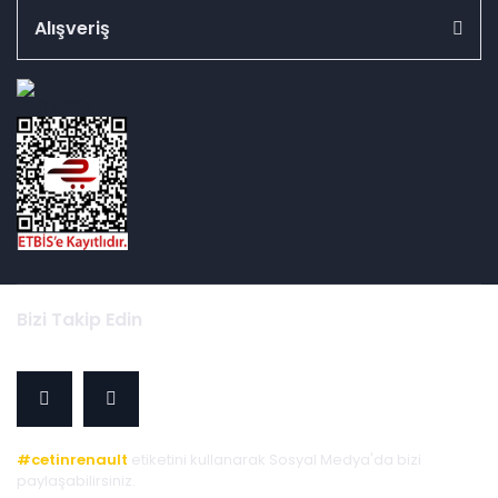
Alışveriş
id="ETBIS">
Bizi Takip Edin
#cetinrenault
etiketini kullanarak Sosyal Medya'da bizi
paylaşabilirsiniz.