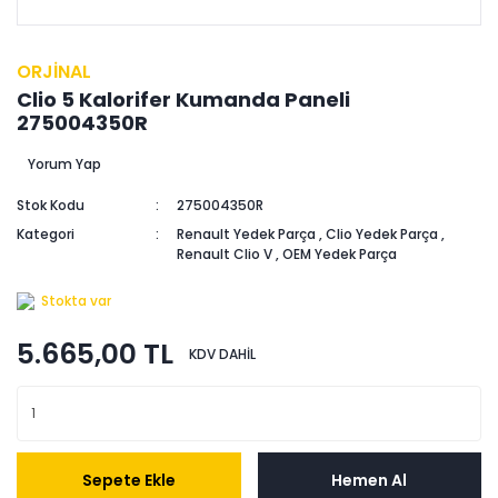
ORJİNAL
Clio 5 Kalorifer Kumanda Paneli
275004350R
Yorum Yap
Stok Kodu
275004350R
Kategori
Renault Yedek Parça
,
Clio Yedek Parça
,
Renault Clio V
,
OEM Yedek Parça
Stokta var
5.665,00 TL
KDV DAHİL
Sepete Ekle
Hemen Al