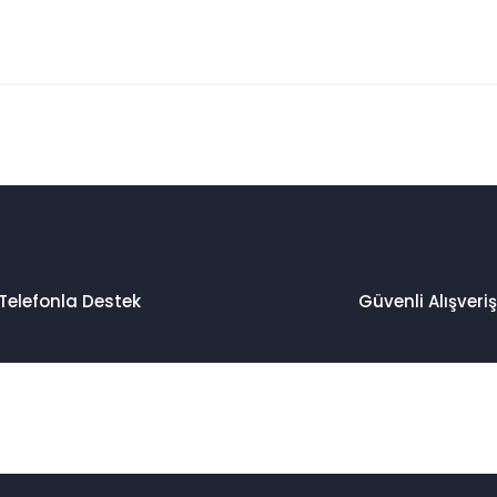
 konularda yetersiz gördüğünüz noktaları öneri formunu kullanarak taraf
Bu ürüne ilk yorumu siz yapın!
Yorum Yaz
Telefonla Destek
Güvenli Alışveriş
Gönder