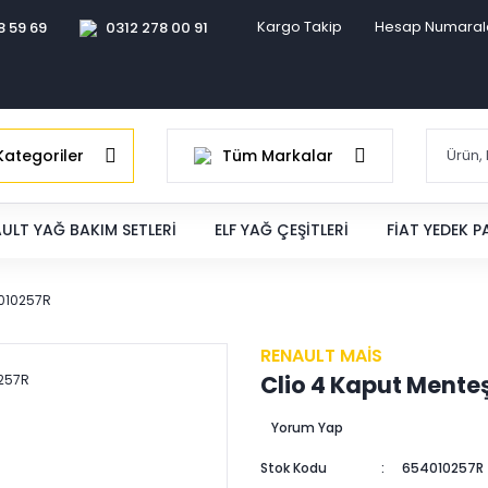
Kargo Takip
Hesap Numaral
8 59 69
0312 278 00 91
ategoriler
Tüm Markalar
ULT YAĞ BAKIM SETLERI
ELF YAĞ ÇEŞITLERI
FIAT YEDEK 
4010257R
RENAULT MAİS
Clio 4 Kaput Mente
Yorum Yap
Stok Kodu
654010257R