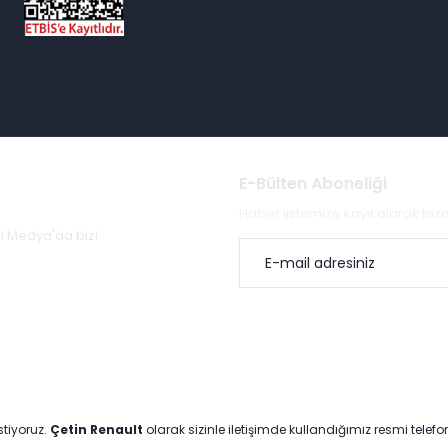
E-Bülten Aboneliği
Haber listemize kayıt olarak bi
al Medya'da bizi
stiyoruz.
Çetin Renault
olarak sizinle iletişimde kullandığımız resmi telef