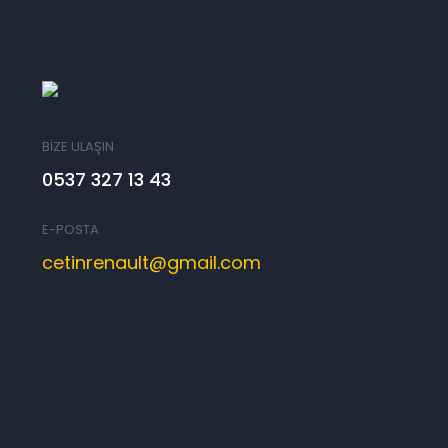
BİZE ULAŞIN
0537 327 13 43
E-POSTA
cetinrenault@gmail.com