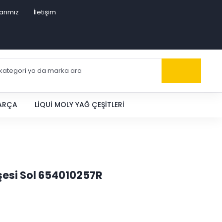
arımız
İletişim
PARÇA
LIQUI MOLY YAĞ ÇEŞITLERI
şesi Sol 654010257R