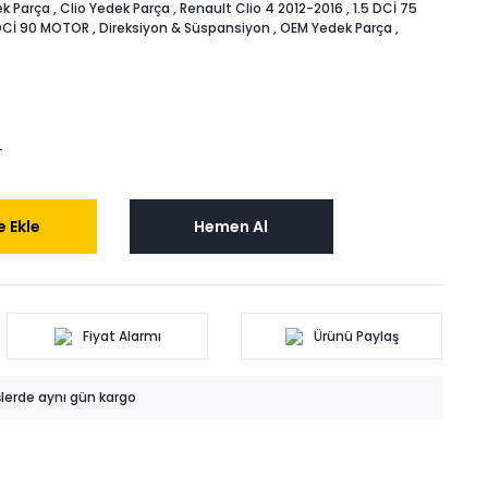
k Parça
,
Clio Yedek Parça
,
Renault Clio 4 2012-2016
,
1.5 DCİ 75
 DCİ 90 MOTOR
,
Direksiyon & Süspansiyon
,
OEM Yedek Parça
,
L
 Ekle
Hemen Al
Fiyat Alarmı
Ürünü Paylaş
işlerde aynı gün kargo