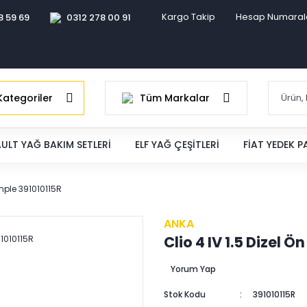
Kargo Takip
Hesap Numaral
8 59 69
0312 278 00 91
ategoriler
Tüm Markalar
ULT YAĞ BAKIM SETLERI
ELF YAĞ ÇEŞITLERI
FIAT YEDEK 
omple 391010115R
ANKA
Clio 4 IV 1.5 Dizel 
Yorum Yap
Stok Kodu
391010115R