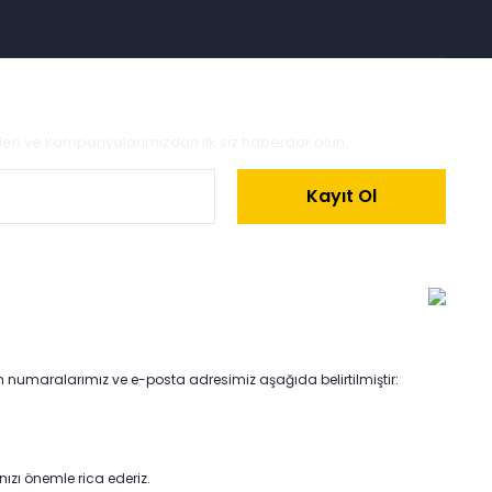
zden ve kampanyalarımızdan ilk siz haberdar olun.
Kayıt Ol
on numaralarımız ve e-posta adresimiz aşağıda belirtilmiştir:
anızı önemle rica ederiz.