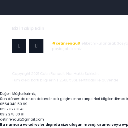
Bizi Takip Edin
#cetinrenault
etiketini kullanarak Sosy
paylaşabilirsiniz.
Copyright 2021 Cetin Renault. Her Hakkı Saklıdır.
Tüm kredi kartı bilgileriniz 256Bit SSL sertifikası ile güvende.
Değerli Müşterilerimiz,
Son dönemde artan dolandırıcılık girişimlerine karşı sizleri bilgilendirmek i
0554 348 59 69
0537 327 13 43
0312 278 00 91
cetinrenault@gmail.com
Bu numara ve adresler dışında size ulaşan mesaj, arama veya e-p