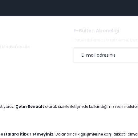
E-Bülten Aboneliği
Haber listemize kayıt olarak bi
al Medya'da bizi
stiyoruz.
Çetin Renault
olarak sizinle iletişimde kullandığımız resmi telef
ostalara itibar etmeyiniz.
Dolandırıcılık girişimlerine karşı dikkatli olm