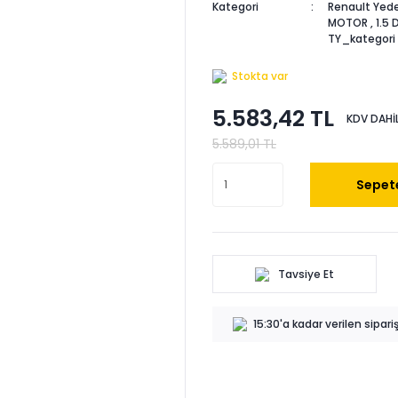
Kategori
Renault Yede
MOTOR
,
1.5
TY_kategori
Stokta var
5.583,42 TL
KDV DAHİ
5.589,01 TL
Sepete
Tavsiye Et
15:30'a kadar verilen sipar