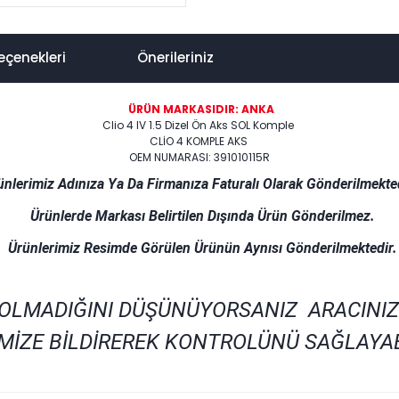
eçenekleri
Önerileriniz
ÜRÜN MARKASIDIR: ANKA
Clio 4 IV 1.5 Dizel Ön Aks SOL Komple
CLİO 4 KOMPLE AKS
OEM NUMARASI: 391010115R
ünlerimiz Adınıza Ya Da Firmanıza Faturalı Olarak Gönderilmekted
Ürünlerde Markası Belirtilen Dışında Ürün Gönderilmez.
Ürünlerimiz Resimde Görülen Ürünün Aynısı Gönderilmektedir.
 OLMADIĞINI DÜŞÜNÜYORSANIZ ARACINIZ
MİZE BİLDİREREK KONTROLÜNÜ SAĞLAYAB