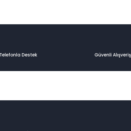
 konularda yetersiz gördüğünüz noktaları öneri formunu kullanarak taraf
Bu ürüne ilk yorumu siz yapın!
Yorum Yaz
Telefonla Destek
Güvenli Alışveriş
Gönder