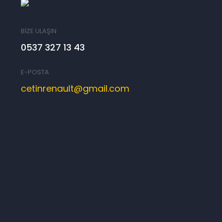
BİZE ULAŞIN
0537 327 13 43
E-POSTA
cetinrenault@gmail.com