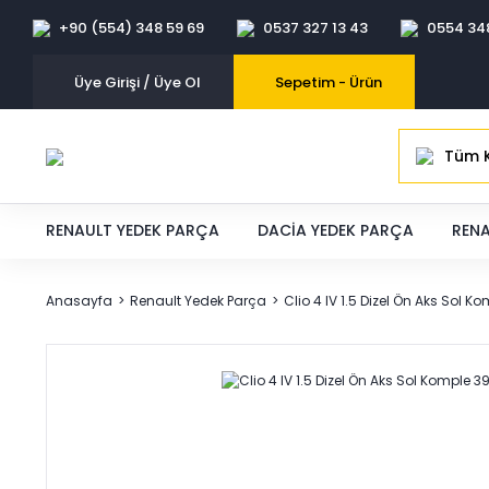
+90 (554) 348 59 69
0537 327 13 43
0554 34
Üye Girişi / Üye Ol
Sepetim -
Ürün
Tüm K
RENAULT YEDEK PARÇA
DACIA YEDEK PARÇA
RENA
Anasayfa
Renault Yedek Parça
Clio 4 IV 1.5 Dizel Ön Aks Sol K