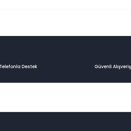
 konularda yetersiz gördüğünüz noktaları öneri formunu kullanarak taraf
Bu ürüne ilk yorumu siz yapın!
Yorum Yaz
Telefonla Destek
Güvenli Alışveriş
Gönder