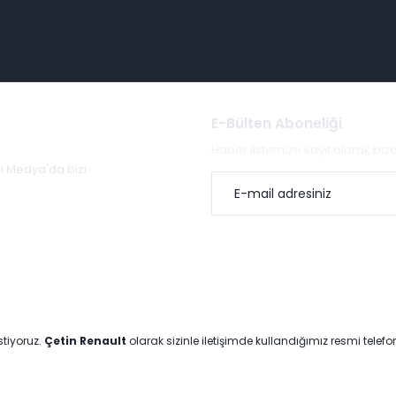
E-Bülten Aboneliği
Haber listemize kayıt olarak bi
al Medya'da bizi
stiyoruz.
Çetin Renault
olarak sizinle iletişimde kullandığımız resmi telef