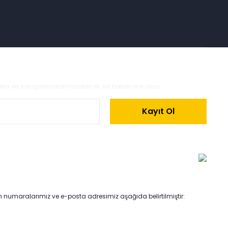
zden ve kampanyalarımızdan ilk siz haberdar olun.
Kayıt Ol
on numaralarımız ve e-posta adresimiz aşağıda belirtilmiştir: