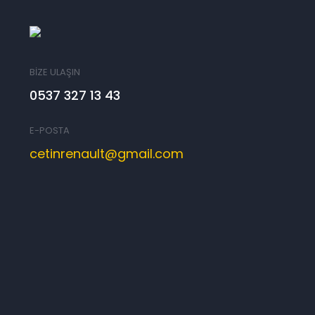
BİZE ULAŞIN
0537 327 13 43
E-POSTA
cetinrenault@gmail.com