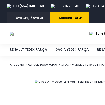
+90 (554) 348 59 69
0537 327 13 43
0554 34
Üye Girişi / Üye Ol
Sepetim -
Ürün
Tüm K
RENAULT YEDEK PARÇA
DACIA YEDEK PARÇA
RENA
Anasayfa
Renault Yedek Parça
Clio 3 A - Modus 1.2 16 Valf Tri