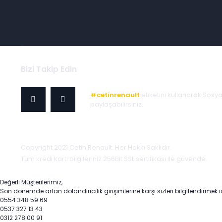
Bizi Takip Edin
#cetinrenault
etiketini kullanarak Sosy
paylaşabilirsiniz.
Copyright 2021 Cetin Renault. Her Hakkı Saklıdır.
Tüm kredi kartı bilgileriniz 256Bit SSL sertifikası ile güvende.
Değerli Müşterilerimiz,
Son dönemde artan dolandırıcılık girişimlerine karşı sizleri bilgilendirmek i
0554 348 59 69
0537 327 13 43
0312 278 00 91