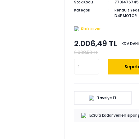
Stok Kodu
7701476745
Kategori
Renault Yede
D4F MOTOR
Stokta var
2.006,49 TL
KDV DAHİ
2.008,50 TL
Sepete
Tavsiye Et
15:30'a kadar verilen sipar