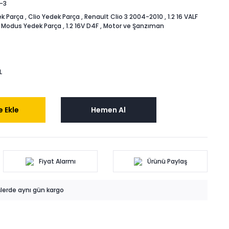
-3
k Parça
,
Clio Yedek Parça
,
Renault Clio 3 2004-2010
,
1.2 16 VALF
,
Modus Yedek Parça
,
1.2 16V D4F
,
Motor ve Şanzıman
L
 Ekle
Hemen Al
Fiyat Alarmı
Ürünü Paylaş
işlerde aynı gün kargo