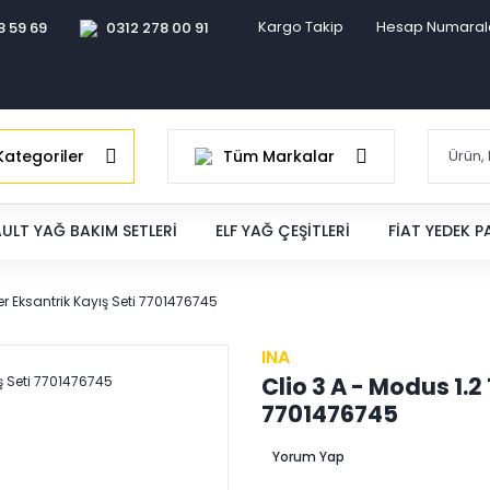
Kargo Takip
Hesap Numaral
8 59 69
0312 278 00 91
ategoriler
Tüm Markalar
ULT YAĞ BAKIM SETLERI
ELF YAĞ ÇEŞITLERI
FIAT YEDEK 
ger Eksantrik Kayış Seti 7701476745
INA
Clio 3 A - Modus 1.2
7701476745
Yorum Yap