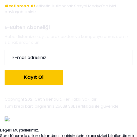
#cetinrenault
etiketini kullanarak Sosyal Medya'da bizi
paylaşabilirsiniz.
E-Bülten Aboneliği
Haber listemize kayıt olarak bizden ve kampanyalarımızdan ilk
siz haberdar olun.
Kayıt Ol
Copyright 2021 Cetin Renault. Her Hakkı Saklıdır.
Tüm kredi kartı bilgileriniz 256Bit SSL sertifikası ile güvende.
Değerli Müşterilerimiz,
Son dönemde artan dolandırıcılık girişimlerine karşı sizleri bilgilendirmek