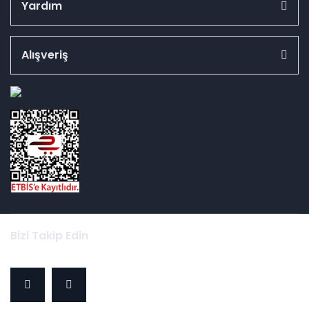
Yardım
Alışveriş
id="ETBIS">
Bizi Takip Edin