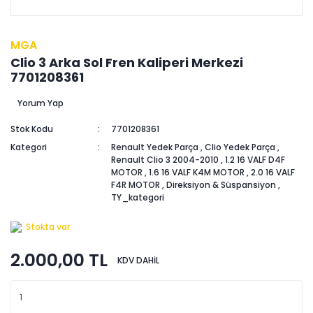
MGA
Clio 3 Arka Sol Fren Kaliperi Merkezi
7701208361
Yorum Yap
Stok Kodu
7701208361
Kategori
Renault Yedek Parça
,
Clio Yedek Parça
,
Renault Clio 3 2004-2010
,
1.2 16 VALF D4F
MOTOR
,
1.6 16 VALF K4M MOTOR
,
2.0 16 VALF
F4R MOTOR
,
Direksiyon & Süspansiyon
,
TY_kategori
Stokta var
2.000,00 TL
KDV DAHİL