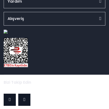
Yardım
Alışveriş
id="ETBIS">
Bizi Takip Edin