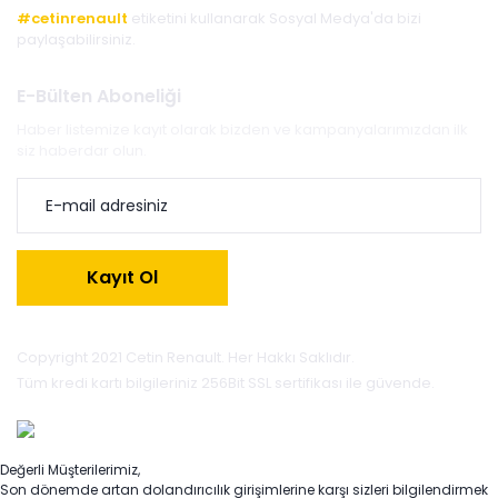
#cetinrenault
etiketini kullanarak Sosyal Medya'da bizi
paylaşabilirsiniz.
E-Bülten Aboneliği
Haber listemize kayıt olarak bizden ve kampanyalarımızdan ilk
siz haberdar olun.
Kayıt Ol
Copyright 2021 Cetin Renault. Her Hakkı Saklıdır.
Tüm kredi kartı bilgileriniz 256Bit SSL sertifikası ile güvende.
Değerli Müşterilerimiz,
Son dönemde artan dolandırıcılık girişimlerine karşı sizleri bilgilendirmek