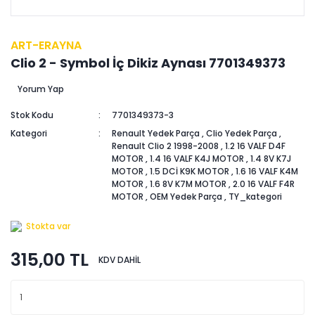
ART-ERAYNA
Clio 2 - Symbol İç Dikiz Aynası 7701349373
Yorum Yap
Stok Kodu
7701349373-3
Kategori
Renault Yedek Parça
,
Clio Yedek Parça
,
Renault Clio 2 1998-2008
,
1.2 16 VALF D4F
MOTOR
,
1.4 16 VALF K4J MOTOR
,
1.4 8V K7J
MOTOR
,
1.5 DCİ K9K MOTOR
,
1.6 16 VALF K4M
MOTOR
,
1.6 8V K7M MOTOR
,
2.0 16 VALF F4R
MOTOR
,
OEM Yedek Parça
,
TY_kategori
Stokta var
315,00 TL
KDV DAHİL