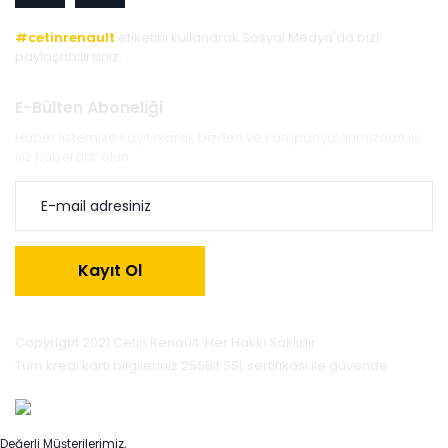
#cetinrenault
etiketini kullanarak Sosyal Medya'da bizi
paylaşabilirsiniz.
E-Bülten Aboneliği
Haber listemize kayıt olarak bizden ve kampanyalarımızdan ilk
siz haberdar olun.
Kayıt Ol
Copyright 2021 Cetin Renault. Her Hakkı Saklıdır.
Tüm kredi kartı bilgileriniz 256Bit SSL sertifikası ile güvende.
Değerli Müşterilerimiz,