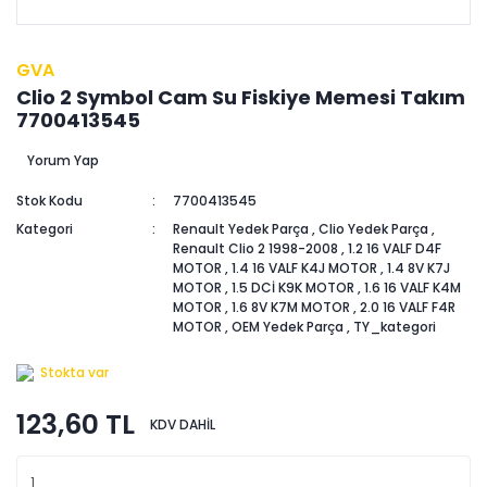
GVA
Clio 2 Symbol Cam Su Fiskiye Memesi Takım
7700413545
Yorum Yap
Stok Kodu
7700413545
Kategori
Renault Yedek Parça
,
Clio Yedek Parça
,
Renault Clio 2 1998-2008
,
1.2 16 VALF D4F
MOTOR
,
1.4 16 VALF K4J MOTOR
,
1.4 8V K7J
MOTOR
,
1.5 DCİ K9K MOTOR
,
1.6 16 VALF K4M
MOTOR
,
1.6 8V K7M MOTOR
,
2.0 16 VALF F4R
MOTOR
,
OEM Yedek Parça
,
TY_kategori
Stokta var
123,60 TL
KDV DAHİL