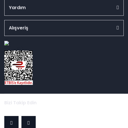
Yardım
Alışveriş
id="ETBIS">
Bizi Takip Edin