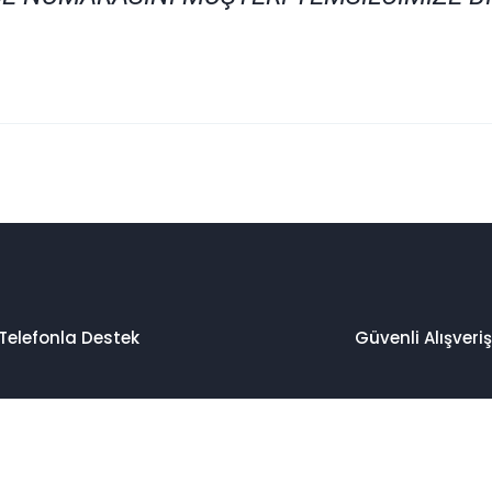
 konularda yetersiz gördüğünüz noktaları öneri formunu kullanarak taraf
Bu ürüne ilk yorumu siz yapın!
Yorum Yaz
Telefonla Destek
Güvenli Alışveriş