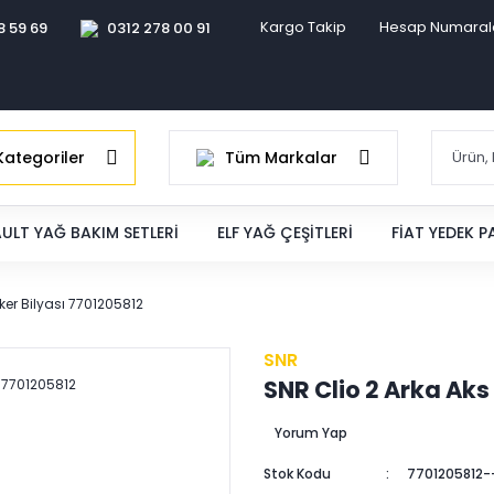
Kargo Takip
Hesap Numaral
8 59 69
0312 278 00 91
ategoriler
Tüm Markalar
ULT YAĞ BAKIM SETLERI
ELF YAĞ ÇEŞITLERI
FIAT YEDEK 
ker Bilyası 7701205812
SNR
SNR Clio 2 Arka Aks
Yorum Yap
Stok Kodu
7701205812-