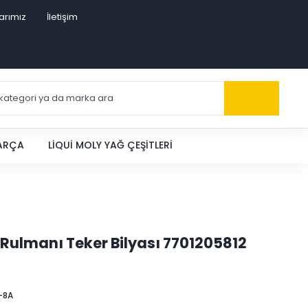
arımız
İletişim
PARÇA
LIQUI MOLY YAĞ ÇEŞITLERI
 Rulmanı Teker Bilyası 7701205812
-8A