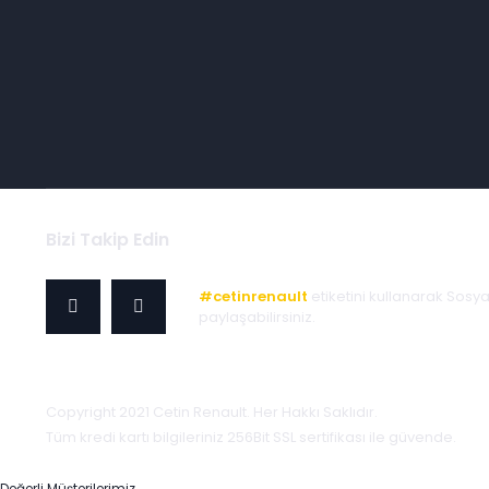
Bizi Takip Edin
#cetinrenault
etiketini kullanarak Sosy
paylaşabilirsiniz.
Copyright 2021 Cetin Renault. Her Hakkı Saklıdır.
Tüm kredi kartı bilgileriniz 256Bit SSL sertifikası ile güvende.
Değerli Müşterilerimiz,