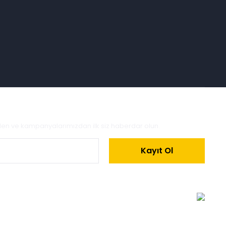
zden ve kampanyalarımızdan ilk siz haberdar olun.
Kayıt Ol