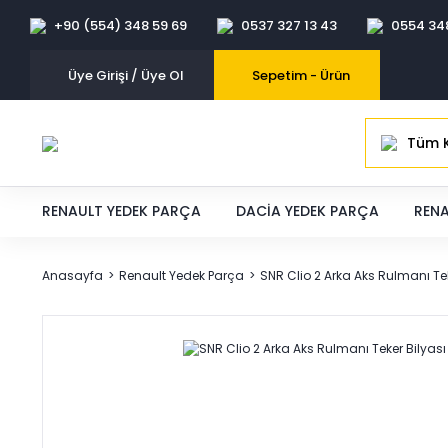
+90 (554) 348 59 69
0537 327 13 43
0554 34
Üye Girişi / Üye Ol
Sepetim -
Ürün
Tüm K
RENAULT YEDEK PARÇA
DACIA YEDEK PARÇA
RENA
Anasayfa
Renault Yedek Parça
SNR Clio 2 Arka Aks Rulmanı Te