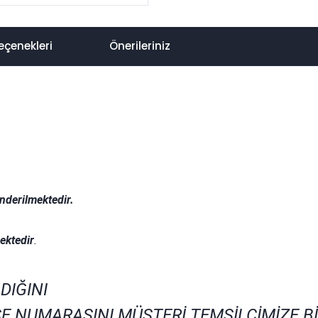
eçenekleri
Önerileriniz
nderilmektedir.
.
ektedir
.
DIĞINI
E NUMARASINI MÜŞTERİ TEMSİLCİMİZE B