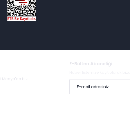
E-Bülten Aboneliği
Haber listemize kayıt olarak bi
al Medya'da bizi