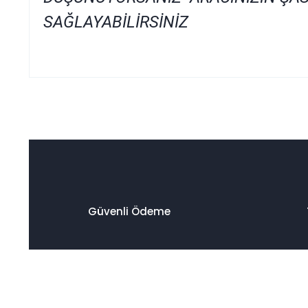
SAĞLAYABİLİRSİNİZ
Bu ürünün fiyat bilgisi, resim, ürün açıklamalarında ve diğer
Görüş ve önerileriniz için teşekkür ederiz.
Ürün resmi kalitesiz, bozuk veya görüntülenemiyor.
Ürün açıklamasında eksik bilgiler bulunuyor.
Ürün bilgilerinde hatalar bulunuyor.
Ürün fiyatı diğer sitelerden daha pahalı.
Güvenli Ödeme
Bu ürüne benzer farklı alternatifler olmalı.