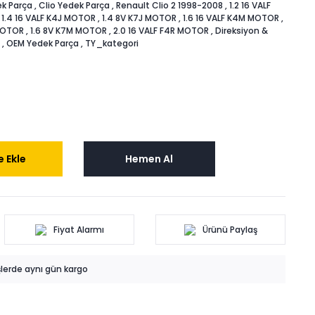
k Parça
,
Clio Yedek Parça
,
Renault Clio 2 1998-2008
,
1.2 16 VALF
,
1.4 16 VALF K4J MOTOR
,
1.4 8V K7J MOTOR
,
1.6 16 VALF K4M MOTOR
,
 MOTOR
,
1.6 8V K7M MOTOR
,
2.0 16 VALF F4R MOTOR
,
Direksiyon &
,
OEM Yedek Parça
,
TY_kategori
 Ekle
Hemen Al
Fiyat Alarmı
Ürünü Paylaş
işlerde aynı gün kargo