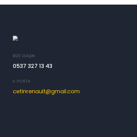
BİZE ULAŞIN
0537 327 13 43
E-POSTA
cetinrenault@gmail.com