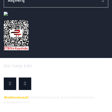
Alışveriş
id="ETBIS">
Bizi Takip Edin
#cetinrenault
etiketini kullanarak Sosyal Medya'da bizi
paylaşabilirsiniz.