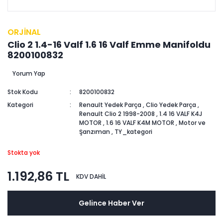
ORJİNAL
Clio 2 1.4-16 Valf 1.6 16 Valf Emme Manifoldu
8200100832
Yorum Yap
Stok Kodu
8200100832
Kategori
Renault Yedek Parça
,
Clio Yedek Parça
,
Renault Clio 2 1998-2008
,
1.4 16 VALF K4J
MOTOR
,
1.6 16 VALF K4M MOTOR
,
Motor ve
Şanzıman
,
TY_kategori
Stokta yok
1.192,86 TL
KDV DAHİL
Gelince Haber Ver