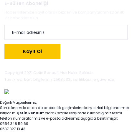
E-Bülten Aboneliği
Haber listemize kayıt olarak bizden ve kampanyalarımızdan ilk
siz haberdar olun.
Kayıt Ol
Copyright 2021 Cetin Renault. Her Hakkı Saklıdır.
Tüm kredi kartı bilgileriniz 256Bit SSL sertifikası ile güvende.
Değerli Müşterilerimiz,
Son dönemde artan dolandırıcılık girişimlerine karşı sizleri bilgilendirmek
istiyoruz.
Çetin Renault
olarak sizinle iletişimde kullandığımız resmi
telefon numaralarımız ve e-posta adresimiz aşağıda belirtilmiştir:
0554 348 59 69
0537 327 13 43