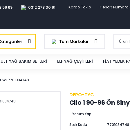
Kargo Takip
Hesap Numaral
8 59 69
0312 278 00 91
ategoriler
Tüm Markalar
ULT YAĞ BAKIM SETLERI
ELF YAĞ ÇEŞITLERI
FIAT YEDEK 
ı Sol 7701034748
DEPO-TYC
Clio 1 90-96 Ön Si
Yorum Yap
Stok Kodu
7701034748