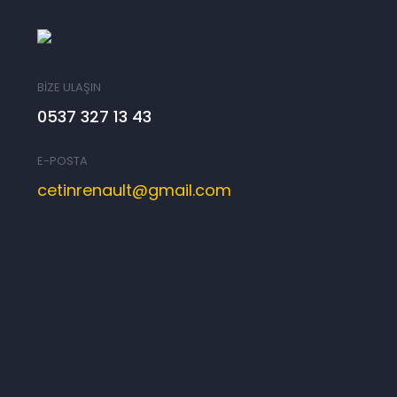
BİZE ULAŞIN
0537 327 13 43
E-POSTA
cetinrenault@gmail.com