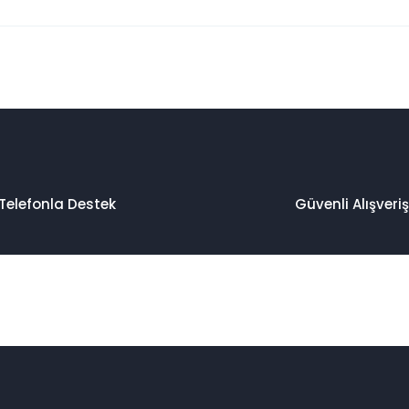
 konularda yetersiz gördüğünüz noktaları öneri formunu kullanarak taraf
Bu ürüne ilk yorumu siz yapın!
Yorum Yaz
Telefonla Destek
Güvenli Alışveriş
Gönder