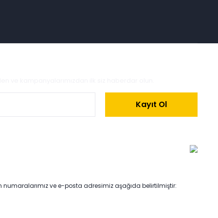
zden ve kampanyalarımızdan ilk siz haberdar olun.
Kayıt Ol
on numaralarımız ve e-posta adresimiz aşağıda belirtilmiştir: