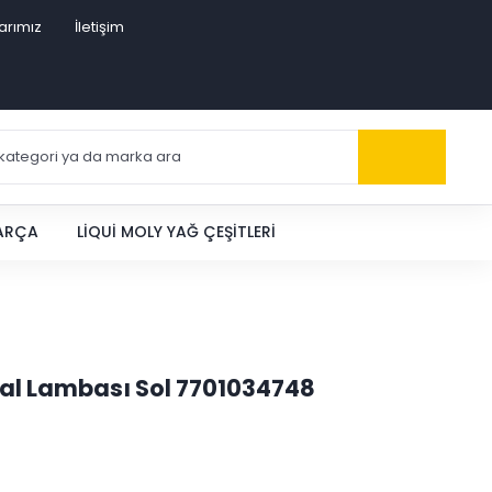
arımız
İletişim
PARÇA
LIQUI MOLY YAĞ ÇEŞITLERI
nyal Lambası Sol 7701034748