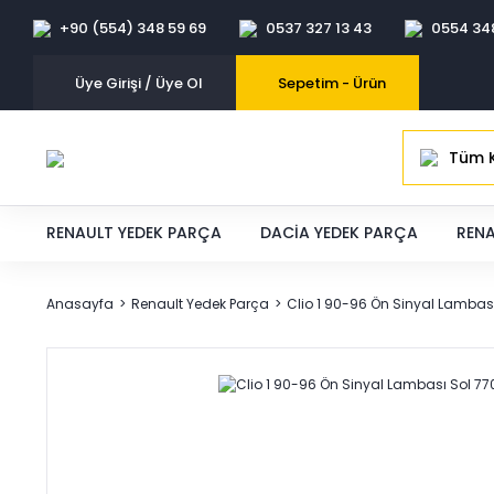
+90 (554) 348 59 69
0537 327 13 43
0554 34
Üye Girişi / Üye Ol
Sepetim -
Ürün
Tüm K
RENAULT YEDEK PARÇA
DACIA YEDEK PARÇA
RENA
Anasayfa
Renault Yedek Parça
Clio 1 90-96 Ön Sinyal Lambas