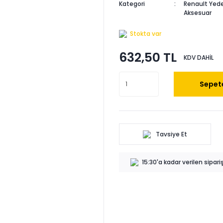
Kategori
Renault Yede
Aksesuar
Stokta var
632,50 TL
KDV DAHİL
Sepete
Tavsiye Et
15:30'a kadar verilen sipar