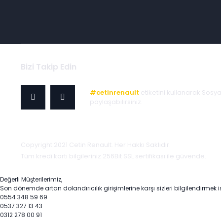
Bizi Takip Edin
#cetinrenault
etiketini kullanarak Sosy
paylaşabilirsiniz.
Copyright 2021 Cetin Renault. Her Hakkı Saklıdır.
Tüm kredi kartı bilgileriniz 256Bit SSL sertifikası ile güvende.
Değerli Müşterilerimiz,
Son dönemde artan dolandırıcılık girişimlerine karşı sizleri bilgilendirmek i
0554 348 59 69
0537 327 13 43
0312 278 00 91