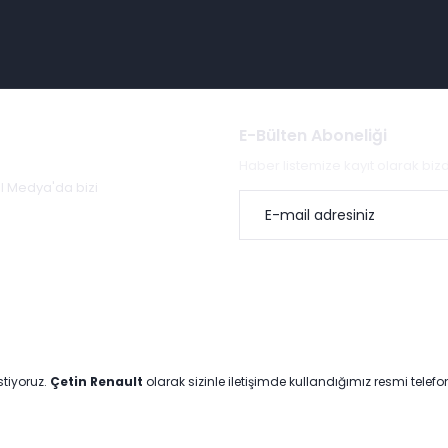
E-Bülten Aboneliği
Haber listemize kayıt olarak bi
al Medya'da bizi
stiyoruz.
Çetin Renault
olarak sizinle iletişimde kullandığımız resmi telef