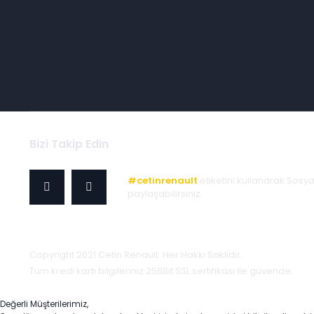
Bizi Takip Edin
#cetinrenault
etiketini kullanarak Sosy
paylaşabilirsiniz.
Copyright 2021 Cetin Renault. Her Hakkı Saklıdır.
Tüm kredi kartı bilgileriniz 256Bit SSL sertifikası ile güvende.
Değerli Müşterilerimiz,