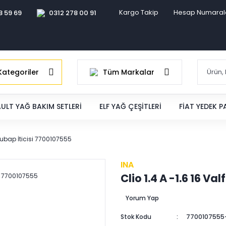
Kargo Takip
Hesap Numaral
8 59 69
0312 278 00 91
ategoriler
Tüm Markalar
ULT YAĞ BAKIM SETLERI
ELF YAĞ ÇEŞITLERI
FIAT YEDEK 
 Subap İticisi 7700107555
INA
Clio 1.4 A -1.6 16 V
Yorum Yap
Stok Kodu
7700107555