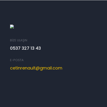
BİZE ULAŞIN
0537 327 13 43
E-POSTA
cetinrenault@gmail.com