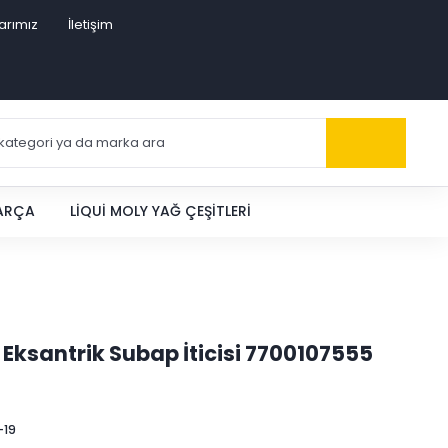
arımız
İletişim
PARÇA
LIQUI MOLY YAĞ ÇEŞITLERI
alf Eksantrik Subap İticisi 7700107555
-19