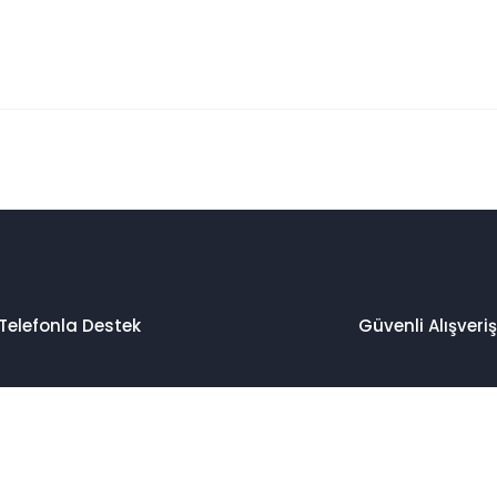
 konularda yetersiz gördüğünüz noktaları öneri formunu kullanarak taraf
Bu ürüne ilk yorumu siz yapın!
Yorum Yaz
Telefonla Destek
Güvenli Alışveriş
Gönder