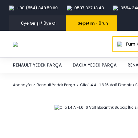
+90 (554) 348 59 69
0537 327 13 43
0554 34
Üye Girişi / Üye Ol
Sepetim -
Ürün
Tüm K
RENAULT YEDEK PARÇA
DACIA YEDEK PARÇA
RENA
Anasayfa
Renault Yedek Parça
Clio 1.4 A -1.6 16 Valf Eksantrik