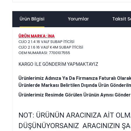
Ürün Bilgisi
Yorumlar
Taksit S
ÜRÜN MARKA: İNA
CLİO 2 1.4 16 VALF SUBAP İTİCİSİ
CLİO 2 1.6 16 VALF K4M SUBAP İTİCİSİ
OEM NUMARASI: 7700107555
KARGO İLE GÖNDERİM YAPMAKTAYIZ
Ürünlerimiz Adınıza Ya Da Firmanıza Faturalı Olara
Ürünlerde Markası Belirtilen Dışında Ürün Gönderil
Ürünlerimiz Resimde Görülen Ürünün Aynısı Gönder
NOT: ÜRÜNÜN ARACINIZA AİT OLM
DÜŞÜNÜYORSANIZ ARACINIZIN ŞA