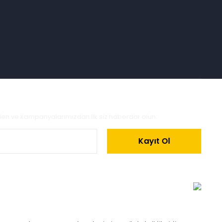
zden ve kampanyalarımızdan ilk siz haberdar olun.
Kayıt Ol