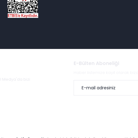
E-Bülten Aboneliği
Haber listemize kayıt olarak bi
al Medya'da bizi