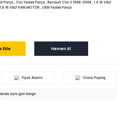
k Parça
,
Clio Yedek Parça
,
Renault Clio 2 1998-2008
,
1.4 16 VALF
1.6 16 VALF K4M MOTOR
,
OEM Yedek Parça
 Ekle
Hemen Al
Fiyat Alarmı
Ürünü Paylaş
işlerde aynı gün kargo