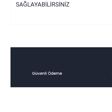
SAĞLAYABİLİRSİNİZ
Bu ürünün fiyat bilgisi, resim, ürün açıklamalarında ve diğer
Görüş ve önerileriniz için teşekkür ederiz.
Ürün resmi kalitesiz, bozuk veya görüntülenemiyor.
Ürün açıklamasında eksik bilgiler bulunuyor.
Ürün bilgilerinde hatalar bulunuyor.
Ürün fiyatı diğer sitelerden daha pahalı.
Güvenli Ödeme
Bu ürüne benzer farklı alternatifler olmalı.