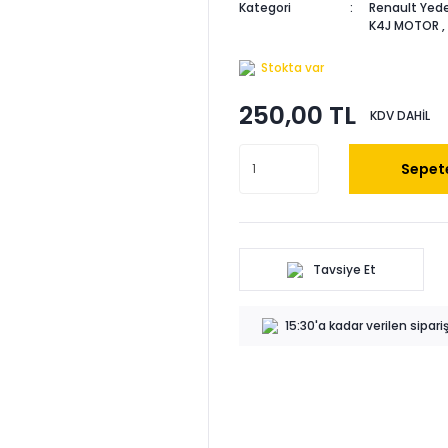
Kategori
Renault Yede
K4J MOTOR
,
Stokta var
250,00 TL
KDV DAHİL
Sepete
Tavsiye Et
15:30'a kadar verilen sipar