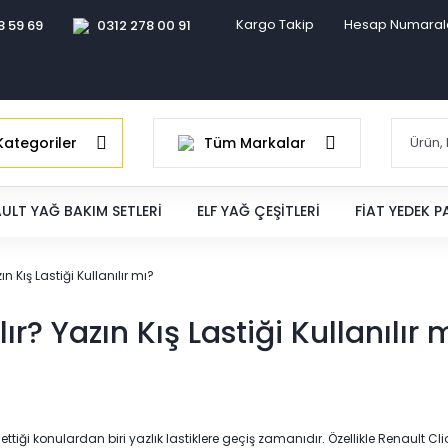
Kargo Takip
Hesap Numaral
8 59 69
0312 278 00 91
ategoriler
Tüm Markalar
ULT YAĞ BAKIM SETLERI
ELF YAĞ ÇEŞITLERI
FIAT YEDEK 
n Kış Lastiği Kullanılır mı?
r? Yazın Kış Lastiği Kullanılır 
ettiği konulardan biri yazlık lastiklere geçiş zamanıdır. Özellikle Renault 