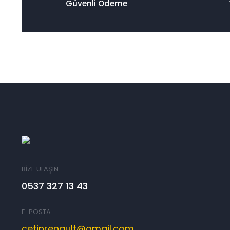
Güvenli Ödeme
BİZE ULAŞIN
0537 327 13 43
E-POSTA
cetinrenault@gmail.com