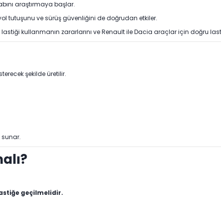
vabını araştırmaya başlar.
 yol tutuşunu ve sürüş güvenliğini de doğrudan etkiler.
 lastiği kullanmanın zararlarını ve Renault ile Dacia araçlar için doğru lasti
recek şekilde üretilir.
ı sunar.
alı?
astiğe geçilmelidir.