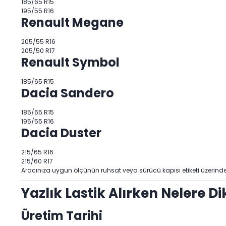
185/65 R15
195/55 R16
Renault Megane
205/55 R16
205/50 R17
Renault Symbol
185/65 R15
Dacia Sandero
185/65 R15
195/55 R16
Dacia Duster
215/65 R16
215/60 R17
Aracınıza uygun ölçünün ruhsat veya sürücü kapısı etiketi üzerinde
Yazlık Lastik Alırken Nelere Di
Üretim Tarihi