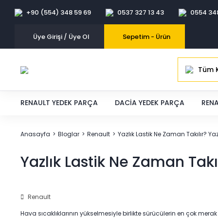
+90 (554) 348 59 69
0537 327 13 43
0554 34
Üye Girişi / Üye Ol
Sepetim -
Ürün
Tüm K
RENAULT YEDEK PARÇA
DACIA YEDEK PARÇA
RENA
Anasayfa
Bloglar
Renault
Yazlık Lastik Ne Zaman Takılır? Yazı
Yazlık Lastik Ne Zaman Takılı
Renault
Hava sıcaklıklarının yükselmesiyle birlikte sürücülerin en çok merak 