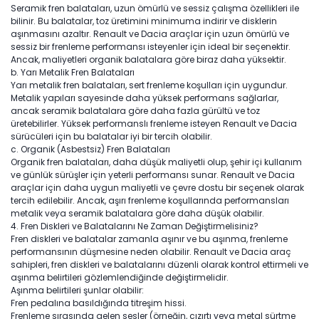
Seramik fren balataları, uzun ömürlü ve sessiz çalışma özellikleri ile
bilinir. Bu balatalar, toz üretimini minimuma indirir ve disklerin
aşınmasını azaltır. Renault ve Dacia araçlar için uzun ömürlü ve
sessiz bir frenleme performansı isteyenler için ideal bir seçenektir.
Ancak, maliyetleri organik balatalara göre biraz daha yüksektir.
b. Yarı Metalik Fren Balataları
Yarı metalik fren balataları, sert frenleme koşulları için uygundur.
Metalik yapıları sayesinde daha yüksek performans sağlarlar,
ancak seramik balatalara göre daha fazla gürültü ve toz
üretebilirler. Yüksek performanslı frenleme isteyen Renault ve Dacia
sürücüleri için bu balatalar iyi bir tercih olabilir.
c. Organik (Asbestsiz) Fren Balataları
Organik fren balataları, daha düşük maliyetli olup, şehir içi kullanım
ve günlük sürüşler için yeterli performansı sunar. Renault ve Dacia
araçlar için daha uygun maliyetli ve çevre dostu bir seçenek olarak
tercih edilebilir. Ancak, aşırı frenleme koşullarında performansları
metalik veya seramik balatalara göre daha düşük olabilir.
4. Fren Diskleri ve Balatalarını Ne Zaman Değiştirmelisiniz?
Fren diskleri ve balatalar zamanla aşınır ve bu aşınma, frenleme
performansının düşmesine neden olabilir. Renault ve Dacia araç
sahipleri, fren diskleri ve balatalarını düzenli olarak kontrol ettirmeli ve
aşınma belirtileri gözlemlendiğinde değiştirmelidir.
Aşınma belirtileri şunlar olabilir:
Fren pedalına basıldığında titreşim hissi.
Frenleme sırasında gelen sesler (örneğin, cızırtı veya metal sürtme