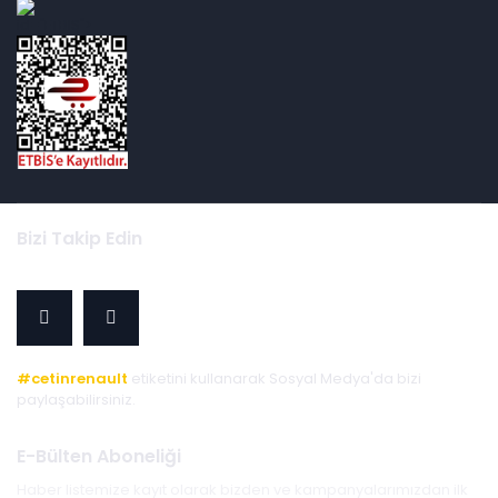
id="ETBIS">
Bizi Takip Edin
#cetinrenault
etiketini kullanarak Sosyal Medya'da bizi
paylaşabilirsiniz.
E-Bülten Aboneliği
Haber listemize kayıt olarak bizden ve kampanyalarımızdan ilk