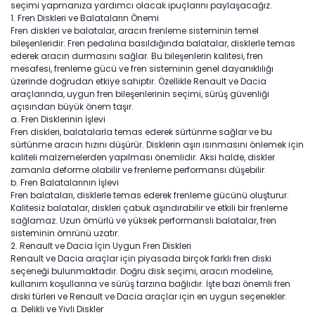
seçimi yapmanıza yardımcı olacak ipuçlarını paylaşacağız.
1. Fren Diskleri ve Balataların Önemi
Fren diskleri ve balatalar, aracın frenleme sisteminin temel
bileşenleridir. Fren pedalına basıldığında balatalar, disklerle temas
ederek aracın durmasını sağlar. Bu bileşenlerin kalitesi, fren
mesafesi, frenleme gücü ve fren sisteminin genel dayanıklılığı
üzerinde doğrudan etkiye sahiptir. Özellikle Renault ve Dacia
araçlarında, uygun fren bileşenlerinin seçimi, sürüş güvenliği
açısından büyük önem taşır.
a. Fren Disklerinin İşlevi
Fren diskleri, balatalarla temas ederek sürtünme sağlar ve bu
sürtünme aracın hızını düşürür. Disklerin aşırı ısınmasını önlemek için
kaliteli malzemelerden yapılması önemlidir. Aksi halde, diskler
zamanla deforme olabilir ve frenleme performansı düşebilir.
b. Fren Balatalarının İşlevi
Fren balataları, disklerle temas ederek frenleme gücünü oluşturur.
Kalitesiz balatalar, diskleri çabuk aşındırabilir ve etkili bir frenleme
sağlamaz. Uzun ömürlü ve yüksek performanslı balatalar, fren
sisteminin ömrünü uzatır.
2. Renault ve Dacia İçin Uygun Fren Diskleri
Renault ve Dacia araçlar için piyasada birçok farklı fren diski
seçeneği bulunmaktadır. Doğru disk seçimi, aracın modeline,
kullanım koşullarına ve sürüş tarzına bağlıdır. İşte bazı önemli fren
diski türleri ve Renault ve Dacia araçlar için en uygun seçenekler:
a. Delikli ve Yivli Diskler