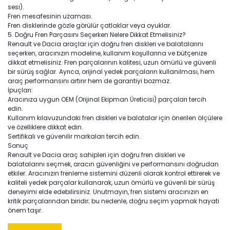
sesi).
Fren mesafesinin uzaması.
Fren disklerinde gözle görülür çatlaklar veya oyuklar.
5. Doğru Fren Parçasını Seçerken Nelere Dikkat Etmelisiniz?
Renault ve Dacia araçlar için doğru fren diskleri ve balatalarını
seçerken, aracınızın modeline, kullanım koşullarına ve bütçenize
dikkat etmelisiniz. Fren parçalarının kalitesi, uzun ömürlü ve güvenli
bir sürüş sağlar. Ayrıca, orijinal yedek parçaların kullanılması, hem
araç performansını artırır hem de garantiyi bozmaz.
İpuçları:
Aracınıza uygun OEM (Orijinal Ekipman Üreticisi) parçaları tercih
edin.
Kullanım kılavuzundaki fren diskleri ve balatalar için önerilen ölçülere
ve özelliklere dikkat edin.
Sertifikalı ve güvenilir markaları tercih edin.
Sonuç
Renault ve Dacia araç sahipleri için doğru fren diskleri ve
balatalarını seçmek, aracın güvenliğini ve performansını doğrudan
etkiler. Aracınızın frenleme sistemini düzenli olarak kontrol ettirerek ve
kaliteli yedek parçalar kullanarak, uzun ömürlü ve güvenli bir sürüş
deneyimi elde edebilirsiniz. Unutmayın, fren sistemi aracınızın en
kritik parçalarından biridir; bu nedenle, doğru seçim yapmak hayati
önem taşır.