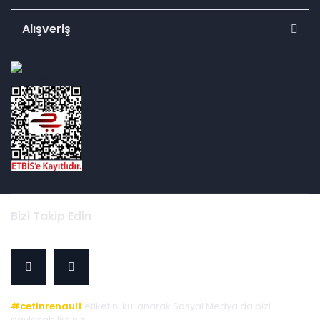
Alışveriş
id="ETBIS">
Bizi Takip Edin
#cetinrenault
etiketini kullanarak Sosyal Medya'da bizi
paylaşabilirsiniz.