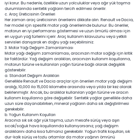
iyi korur. Bu nedenle, özellikle uzun yolculuklar veya ağır yük taşıma
durumlarında sentetik yağların tercih edilmesi önerilir.
c. Araç Üreticisinin Önerileri
Her zaman araç üreticisinin önerilerini dikkate alın. Renault ve Dacia,
her model için spesifik motor yağı önerilerinde bulunur. Bu öneriler,
motorun en iyi performansı göstermesi ve uzun ömürlü olması için
en uygun yağ türlerini içerir. Araç kullanım kılavuzunu veya yetkili
servisleri danışarak en doğru yağı seçebilirsiniz.
3.⁠ ⁠Motor Yağı Değişim Zamanlaması
Motor yağı değişim zamanlaması, aracınızın motor sağlığı için kritik
bir faktördür. Yağ değişim aralıkları, aracınızın kullanım koşullarına,
motorun türüne ve kullanılan yağın türüne bağlı olarak değişiklik
gösterebilir.
a. Standart Değişim Aralıkları
Genellikle Renault ve Dacia araçlar için önerilen motor yağı değişim
aralığı, 10,000 ila 15,000 kilometre arasında veya yılda bir kez olarak
belirlenmiştir. Ancak, bu aralıklar kullanılan yağın türüne ve aracın
kullanım koşullarına göre değişebilir. Sentetik yağlar genellikle daha
uzun süre dayanabilirken, mineral yağların daha sık değiştirilmesi
gerekebilir.
b. Yoğun Kullanım Koşulları
Aracınızı sık sık ağır yük taşıma, uzun mesafe sürüş veya aşırı
sıcak/soğuk hava koşullarında kullanıyorsanız, yağ değişim
aralıklarını daha kısa tutmanız gerekebilir. Yoğun trafik koşulları, sık
dur-kalk sürüş ve tozlu ortamlar da motor yağının ömrünü