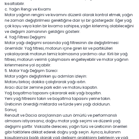
kısaltabilir.
c. Yağın Rengi ve Kıvamı
Motor yağının rengini ve kıvamını düzenli olarak kontrol etmek, yağın
ne zaman değiştirilmesi gerektiğine dair iyi bir göstergedir. Eğer yağ
çok koyu veya kalın bir kıvama sahipse, yağın kirlenmiş olabileceğini
ve değişim zamanının geldiğini gösterir.
4.⁠ ⁠Yağ Filtresi Değişimi
Motor yağı değişimi sırasında yağ filtresinin de değiştirilmesi
önemlidir. Yağ filtresi, motorun içine giren kir ve partikülleri
yakalayarak motorun temiz kalmasına yardımcı olur. Kirli bir yağ
filtresi, motorun verimli çalışmasını engelleyebilir ve motor yağının
kirlenmesine yol açabilir.
5.⁠ ⁠Motor Yağı Değişim Süreci
Motor yağını değiştirirken şu adımları izleyin:
Motoru birkaç dakika çalıştırarak yağı ısıtın.
Aracı düz bir zemine park edin ve motoru kapatın.
Yağ boşaltma tapasını çıkararak eski yağı boşaltın.
Yeni yağ filtresini takın ve boşaltma tapasını yerine takın.
Üreticinin önerdiği miktarda ve türde yeni yağı doldurun.
Sonuç
Renault ve Dacia araçlarınızın uzun ömürlü ve performanslı
olmasını istiyorsanız, doğru motor yağı seçimi ve düzenli yağ
değişimi şarttır. Viskozite derecesi, yağın türü ve üreticinin önerileri
gibi faktörlere dikkat ederek doğru yağı seçin. Ayrıca, kullanım
koşullarınıza bağlı olarak yağ değişim aralıklarını belirleyin ve yağ