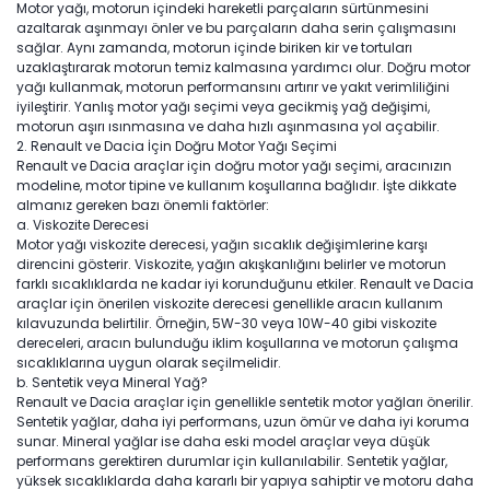
Motor yağı, motorun içindeki hareketli parçaların sürtünmesini
azaltarak aşınmayı önler ve bu parçaların daha serin çalışmasını
sağlar. Aynı zamanda, motorun içinde biriken kir ve tortuları
uzaklaştırarak motorun temiz kalmasına yardımcı olur. Doğru motor
yağı kullanmak, motorun performansını artırır ve yakıt verimliliğini
iyileştirir. Yanlış motor yağı seçimi veya gecikmiş yağ değişimi,
motorun aşırı ısınmasına ve daha hızlı aşınmasına yol açabilir.
2.⁠ ⁠Renault ve Dacia İçin Doğru Motor Yağı Seçimi
Renault ve Dacia araçlar için doğru motor yağı seçimi, aracınızın
modeline, motor tipine ve kullanım koşullarına bağlıdır. İşte dikkate
almanız gereken bazı önemli faktörler:
a. Viskozite Derecesi
Motor yağı viskozite derecesi, yağın sıcaklık değişimlerine karşı
direncini gösterir. Viskozite, yağın akışkanlığını belirler ve motorun
farklı sıcaklıklarda ne kadar iyi korunduğunu etkiler. Renault ve Dacia
araçlar için önerilen viskozite derecesi genellikle aracın kullanım
kılavuzunda belirtilir. Örneğin, 5W-30 veya 10W-40 gibi viskozite
dereceleri, aracın bulunduğu iklim koşullarına ve motorun çalışma
sıcaklıklarına uygun olarak seçilmelidir.
b. Sentetik veya Mineral Yağ?
Renault ve Dacia araçlar için genellikle sentetik motor yağları önerilir.
Sentetik yağlar, daha iyi performans, uzun ömür ve daha iyi koruma
sunar. Mineral yağlar ise daha eski model araçlar veya düşük
performans gerektiren durumlar için kullanılabilir. Sentetik yağlar,
yüksek sıcaklıklarda daha kararlı bir yapıya sahiptir ve motoru daha