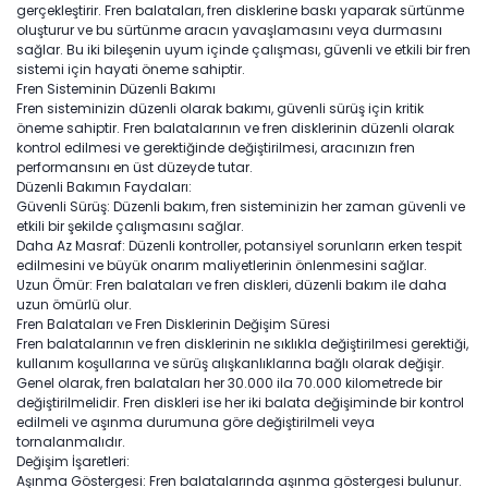
gerçekleştirir. Fren balataları, fren disklerine baskı yaparak sürtünme
oluşturur ve bu sürtünme aracın yavaşlamasını veya durmasını
sağlar. Bu iki bileşenin uyum içinde çalışması, güvenli ve etkili bir fren
sistemi için hayati öneme sahiptir.
Fren Sisteminin Düzenli Bakımı
Fren sisteminizin düzenli olarak bakımı, güvenli sürüş için kritik
öneme sahiptir. Fren balatalarının ve fren disklerinin düzenli olarak
kontrol edilmesi ve gerektiğinde değiştirilmesi, aracınızın fren
performansını en üst düzeyde tutar.
Düzenli Bakımın Faydaları:
Güvenli Sürüş: Düzenli bakım, fren sisteminizin her zaman güvenli ve
etkili bir şekilde çalışmasını sağlar.
Daha Az Masraf: Düzenli kontroller, potansiyel sorunların erken tespit
edilmesini ve büyük onarım maliyetlerinin önlenmesini sağlar.
Uzun Ömür: Fren balataları ve fren diskleri, düzenli bakım ile daha
uzun ömürlü olur.
Fren Balataları ve Fren Disklerinin Değişim Süresi
Fren balatalarının ve fren disklerinin ne sıklıkla değiştirilmesi gerektiği,
kullanım koşullarına ve sürüş alışkanlıklarına bağlı olarak değişir.
Genel olarak, fren balataları her 30.000 ila 70.000 kilometrede bir
değiştirilmelidir. Fren diskleri ise her iki balata değişiminde bir kontrol
edilmeli ve aşınma durumuna göre değiştirilmeli veya
tornalanmalıdır.
Değişim İşaretleri:
Aşınma Göstergesi: Fren balatalarında aşınma göstergesi bulunur.