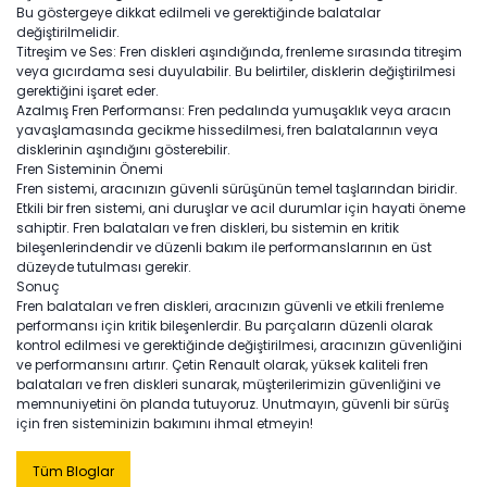
Bu göstergeye dikkat edilmeli ve gerektiğinde balatalar
değiştirilmelidir.
Titreşim ve Ses: Fren diskleri aşındığında, frenleme sırasında titreşim
veya gıcırdama sesi duyulabilir. Bu belirtiler, disklerin değiştirilmesi
gerektiğini işaret eder.
Azalmış Fren Performansı: Fren pedalında yumuşaklık veya aracın
yavaşlamasında gecikme hissedilmesi, fren balatalarının veya
disklerinin aşındığını gösterebilir.
Fren Sisteminin Önemi
Fren sistemi, aracınızın güvenli sürüşünün temel taşlarından biridir.
Etkili bir fren sistemi, ani duruşlar ve acil durumlar için hayati öneme
sahiptir. Fren balataları ve fren diskleri, bu sistemin en kritik
bileşenlerindendir ve düzenli bakım ile performanslarının en üst
düzeyde tutulması gerekir.
Sonuç
Fren balataları ve fren diskleri, aracınızın güvenli ve etkili frenleme
performansı için kritik bileşenlerdir. Bu parçaların düzenli olarak
kontrol edilmesi ve gerektiğinde değiştirilmesi, aracınızın güvenliğini
ve performansını artırır. Çetin Renault olarak, yüksek kaliteli fren
balataları ve fren diskleri sunarak, müşterilerimizin güvenliğini ve
memnuniyetini ön planda tutuyoruz. Unutmayın, güvenli bir sürüş
için fren sisteminizin bakımını ihmal etmeyin!
Tüm Bloglar