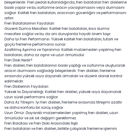
bileşenlerdir. Fren pedalı kullanıldığında, fren balataları fren disklerine
baskı yapar ve bu sürtünme aracın yavaşlamasını veya durmasını
sağlar. Kaliteli fren balataları, aracınızın güvenliğini ve performansını
artırır.
Fren Balatalarının Faydaları:
Güvenli Durma Mesafesi: Kaliteli fren balataları, kısa durma
mesafesi sağlar ve bu da ani duruşlarda hayati önem taşır.
Daha İyi Fren Performansı: Yüksek kaliteli fren balataları, tutarlı ve
güçlü frenleme performansı sunar.
Azaltılmış Aşınma ve Yıpranma: Kaliteli malzemeden yapılmış fren
balataları, daha az aşınır ve uzun ömürlüdür.
Fren Diski Nedir?
Fren diskleri, fren balatalarının baskı yaptığı ve sürtünme oluşturarak
aracın durmasını sağladığı bileşenlerdir. Fren diskleri, frenleme
sırasında yüksek ısıya dayanıklı olmalıdır ve düzenli olarak kontrol
edilmelidir.
Fren Disklerinin Faydaları:
Yüksek Isı Dayanıklılığı: Kaliteli fren diskleri, yüksek ısıya dayanarak
uzun süreli performans sağlar.
Daha Az Titreşim: İyi fren diskleri, frenleme sırasında titreşimi azaltır
ve daha konforlu bir sürüş sağlar.
Uzun Ömür: Dayanıklı malzemelerden yapılmış fren diskleri, uzun
ömürlüdür ve sık sık değişim gerektirmez.
Fren Balatası ve Fren Diski Arasındaki İlişki
Fren balataları ve fren diskleri, birlikte çalışarak frenleme işlemini