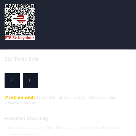
id="ETBIS">
Bizi Takip Edin
#cetinrenault
etiketini kullanarak Sosyal Medya'da bizi
paylaşabilirsiniz.
E-Bülten Aboneliği
Haber listemize kayıt olarak bizden ve kampanyalarımızdan ilk
siz haberdar olun.