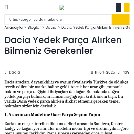
Anasayfa
Bloglar
Dacia
Dacia Yedek Parça Alırken Bilmeniz Gere
Dacia Yedek Parça Alırken
Bilmeniz Gerekenler
Dacia
11-04-2025
14:19
Dacia araçları, dayanıklılığı ve uygun fiyatlarıyla Türkiye'de oldukça
tercih edilen bir marka haline geldi. Ancak her araç gibi, zamanla
bakım ve parça değişimi ihtiyaçları da doğar. Bu noktada doğru
yedek parçayı bulmak, aracınızın sağlığı için kritik önem taşır. Bu
yazıda Dacia yedek parça alırken dikkat etmeniz gereken temel
noktaları sizler için derledik.
1. Aracınızın Modeline Göre Parça Seçimi Yapın
Dacia’nın en çok tercih edilen modelleri arasında Sandero, Duster,
Lodgy ve Logan yer alır. Her modelin motor tipi ve üretim yılına göre
parça uyumu farklıdır. Parça siparişi vermeden önce ruhsat