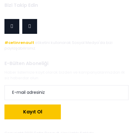
Bizi Takip Edin
#cetinrenault
etiketini kullanarak Sosyal Medya'da bizi
paylaşabilirsiniz.
E-Bülten Aboneliği
Haber listemize kayıt olarak bizden ve kampanyalarımızdan ilk
siz haberdar olun.
Kayıt Ol