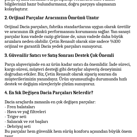
bilgilerinizi hazır bulundurmanız, doğru parçaya ulaşmanızı
kolaylaştırır.
2. Orijinal Parçalar Aracınızın Ömrünü Uzatır
Orijinal Dacia parçaları, fabrika standartlarına uygun olarak üretilir
ve aracınızın ilk günkü performansını korumasını sağlar. Yan sanayi
parçalar kısa vadede cazip görünse de, uzun vadede daha büyük
arızalara neden olabilir. Çetin Renault olarak size sadece %100
orijinal ve garantili Dacia yedek parçaları sunuyoruz.
3. Güvenilir Satıcı ve Satış Sonrası Destek Çok Önemli
Parça alışverişinde en az ürün kadar satıcı da önemlidir. İade süreci,
kargo süresi, müşteri desteği gibi detaylar alışveriş deneyimini
doğrudan etkiler. Biz, Çetin Renault olarak sipariş sonrası da
müşterilerimizin yanındayız. Ürün uyumsuzluğu durumunda hızlı
destek ve değişim süreçleriyle çözüm sunuyoruz.
4. En Sık Değişen Dacia Parçaları Nelerdir?
Dacia araçlarda zamanla en çok değişen parçalar:
- Fren balataları
- Hava ve yağ filtreleri
- Triger seti
- Salıncak ve rot başları
- Debriyaj seti
Bu parçalar hem güvenlik hem sürüş konforu açısından büyük önem
taşır.