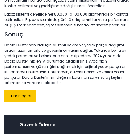
emisyonlarını kontrol eder. Egzoz sistemi bileşenlerinin düzenli olarak
kontrol edilmesi ve gerektiğinde değiştirilmesi önemlidir.
Egzoz sistemi genellikle her 80.000 ila 100.000 kilometrede bir kontrol
edilmelidir. Egzoz sisteminde gürültü artışı, sızıntılar veya performans
düşüşü fark ederseniz, egzoz sisteminizi kontrol ettirmeniz gereklidir.
Sonuç
Dacia Duster sahipleri için düzenli bakım ve yedek parça değişimi,
aracın uzun ömürlü ve güvenilir olmasını sağlar. Yukarıda belirtilen
yedek parçaları ve bakım ipuçlarını takip ederek, 2024 yılında da
Dacia Duster’ınızı en iyi durumda tutabilirsiniz. Aracınızın
performansını ve güvenliğini sağlamak için orijinal yedek parçaları
kullanmayı unutmayın. Unutmayın, düzenli bakım ve kaliteli yedek
parçalar, Dacia Duster’ınızın değerini korumanıza ve sürüş keyfini
artırmanıza yardımcı olacaktır.
Tüm Bloglar
Güvenli Ödeme