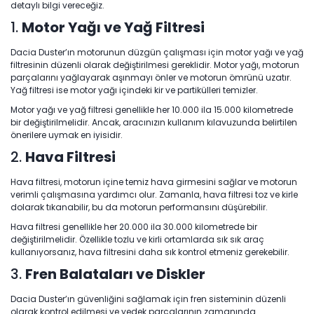
detaylı bilgi vereceğiz.
1.
Motor Yağı ve Yağ Filtresi
Dacia Duster’ın motorunun düzgün çalışması için motor yağı ve yağ
filtresinin düzenli olarak değiştirilmesi gereklidir. Motor yağı, motorun
parçalarını yağlayarak aşınmayı önler ve motorun ömrünü uzatır.
Yağ filtresi ise motor yağı içindeki kir ve partikülleri temizler.
Motor yağı ve yağ filtresi genellikle her 10.000 ila 15.000 kilometrede
bir değiştirilmelidir. Ancak, aracınızın kullanım kılavuzunda belirtilen
önerilere uymak en iyisidir.
2.
Hava Filtresi
Hava filtresi, motorun içine temiz hava girmesini sağlar ve motorun
verimli çalışmasına yardımcı olur. Zamanla, hava filtresi toz ve kirle
dolarak tıkanabilir, bu da motorun performansını düşürebilir.
Hava filtresi genellikle her 20.000 ila 30.000 kilometrede bir
değiştirilmelidir. Özellikle tozlu ve kirli ortamlarda sık sık araç
kullanıyorsanız, hava filtresini daha sık kontrol etmeniz gerekebilir.
3.
Fren Balataları ve Diskler
Dacia Duster’ın güvenliğini sağlamak için fren sisteminin düzenli
olarak kontrol edilmesi ve yedek parçalarının zamanında