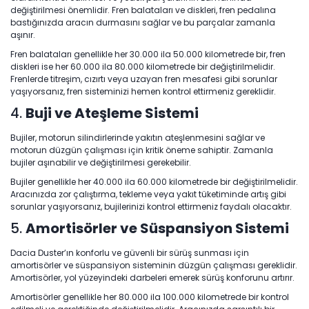
değiştirilmesi önemlidir. Fren balataları ve diskleri, fren pedalına
bastığınızda aracın durmasını sağlar ve bu parçalar zamanla
aşınır.
Fren balataları genellikle her 30.000 ila 50.000 kilometrede bir, fren
diskleri ise her 60.000 ila 80.000 kilometrede bir değiştirilmelidir.
Frenlerde titreşim, cızırtı veya uzayan fren mesafesi gibi sorunlar
yaşıyorsanız, fren sisteminizi hemen kontrol ettirmeniz gereklidir.
4.
Buji ve Ateşleme Sistemi
Bujiler, motorun silindirlerinde yakıtın ateşlenmesini sağlar ve
motorun düzgün çalışması için kritik öneme sahiptir. Zamanla
bujiler aşınabilir ve değiştirilmesi gerekebilir.
Bujiler genellikle her 40.000 ila 60.000 kilometrede bir değiştirilmelidir.
Aracınızda zor çalıştırma, tekleme veya yakıt tüketiminde artış gibi
sorunlar yaşıyorsanız, bujilerinizi kontrol ettirmeniz faydalı olacaktır.
5.
Amortisörler ve Süspansiyon Sistemi
Dacia Duster’ın konforlu ve güvenli bir sürüş sunması için
amortisörler ve süspansiyon sisteminin düzgün çalışması gereklidir.
Amortisörler, yol yüzeyindeki darbeleri emerek sürüş konforunu artırır.
Amortisörler genellikle her 80.000 ila 100.000 kilometrede bir kontrol