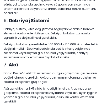
edilmeli ve gerektiğinde değiştirilmelidir. Aracınızda sarsıntılı bir
sürüş, yol tutuşunda azalma veya süspansiyon sisteminde
anormallikler fark ediyorsanız, amortisörlerinizi kontrol ettirmeniz
önemlidir.
6.
Debriyaj Sistemi
Debriyaj sistemi, vites değiştirmeyi sağlayan ve aracın hareket
etmesini kontrol eden bileşendir. Debriyaj balatası zamanla
aşınabilir ve değiştirilmesi gerekebilir.
Debriyaj balatası genellikle her 100.000 ila 150.000 kilometrede bir
değiştirilmelidir. Debriyaj pedalında sertlik, vites geçişlerinde
zorlanma veya kayma gibi sorunlar yaşıyorsanız, debriyaj
sisteminizi kontrol ettirmeniz faydalı olacaktır.
7.
Akü
Dacia Duster’ın elektrik sisteminin düzgün çalışması için akünün
sağlıklı olması gereklidir. Akü, aracın marş motorunu çalıştırır ve
elektrikli bileşenlere güç sağlar.
Akü genellikle her 3-5 yılda bir değiştirilmelidir. Aracınızda zor
çalıştırma, elektrikli bileşenlerde zayıflama veya akü uyarı ışığının
yanması gibi sorunlar yaşıyorsanız, akünüzü kontrol ettirmeniz
gereklidir.